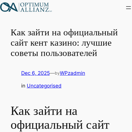
Skip
to
content
Как зайти на официальный
сайт кент казино: лучшие
советы пользователей
Dec 6, 2025
—
WPzadmin
by
in
Uncategorised
Как зайти на
официальный сайт