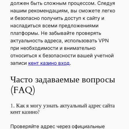
должен быть сложным процессом. Следуя
нашим рекомендациям, вы сможете легко
и безопасно получить доступ к сайту и
насладиться всеми предложениями
платформы. Не забывайте проверять
актуальность адреса, использовать VPN
при необходимости и внимательно
относиться к безопасности вашей учетной
записи
кент казино вход
.
Часто задаваемые вопросы
(FAQ)
1. Как я могу узнать актуальный адрес сайта
кент казино?
Проверяйте адрес через официальные