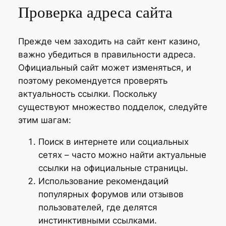
Проверка адреса сайта
Прежде чем заходить на сайт кент казино,
важно убедиться в правильности адреса.
Официальный сайт может изменяться, и
поэтому рекомендуется проверять
актуальность ссылки. Поскольку
существуют множество подделок, следуйте
этим шагам:
Поиск в интернете или социальных
сетях – часто можно найти актуальные
ссылки на официальные страницы.
Использование рекомендаций
популярных форумов или отзывов
пользователей, где делятся
инстинктивными ссылками.