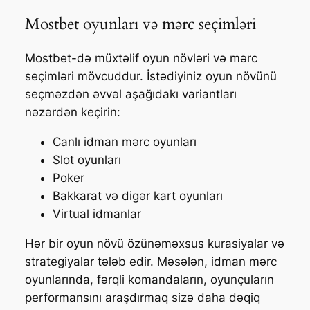
Mostbet oyunları və mərc seçimləri
Mostbet-də müxtəlif oyun növləri və mərc
seçimləri mövcuddur. İstədiyiniz oyun növünü
seçməzdən əvvəl aşağıdakı variantları
nəzərdən keçirin:
Canlı idman mərc oyunları
Slot oyunları
Poker
Bakkarat və digər kart oyunları
Virtual idmanlar
Hər bir oyun növü özünəməxsus kurasiyalar və
strategiyalar tələb edir. Məsələn, idman mərc
oyunlarında, fərqli komandaların, oyunçuların
performansını araşdırmaq sizə daha dəqiq