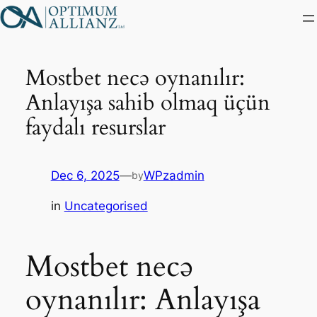
Skip
to
content
Mostbet necə oynanılır:
Anlayışa sahib olmaq üçün
faydalı resurslar
Dec 6, 2025
—
WPzadmin
by
in
Uncategorised
Mostbet necə
oynanılır: Anlayışa