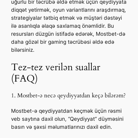
uğurlu bir təcrübə əldə etmək üçün qeydiyyata
diqqət yetirmək, oyun variantlarını araşdırmaq,
strategiyalar tətbiq etmək və müştəri dəstəyi
ilə asanlıqla əlaqə saxlamaq önəmlidir. Bu
resursları düzgün istifadə edərək, Mostbet-də
daha gözəl bir gaming təcrübəsi əldə edə
bilərsiniz.
Tez-tez verilən suallar
(FAQ)
1. Mostbet-ə necə qeydiyyatdan keçə bilərəm?
Mostbet-ə qeydiyyatdan keçmək üçün rəsmi
veb saytına daxil olun, “Qeydiyyat” düyməsini
basın və şəxsi məlumatlarınızı daxil edin.