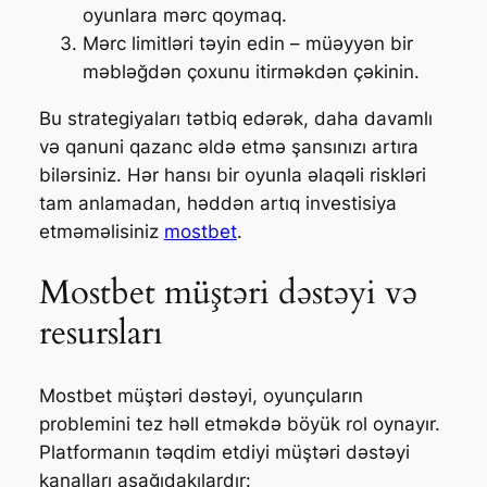
oyunlara mərc qoymaq.
Mərc limitləri təyin edin – müəyyən bir
məbləğdən çoxunu itirməkdən çəkinin.
Bu strategiyaları tətbiq edərək, daha davamlı
və qanuni qazanc əldə etmə şansınızı artıra
bilərsiniz. Hər hansı bir oyunla əlaqəli riskləri
tam anlamadan, həddən artıq investisiya
etməməlisiniz
mostbet
.
Mostbet müştəri dəstəyi və
resursları
Mostbet müştəri dəstəyi, oyunçuların
problemini tez həll etməkdə böyük rol oynayır.
Platformanın təqdim etdiyi müştəri dəstəyi
kanalları aşağıdakılardır: