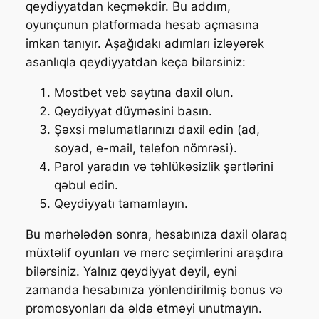
qeydiyyatdan keçməkdir. Bu addım,
oyunçunun platformada hesab açmasına
imkan tanıyır. Aşağıdakı adımları izləyərək
asanlıqla qeydiyyatdan keçə bilərsiniz:
Mostbet veb saytına daxil olun.
Qeydiyyat düyməsini basın.
Şəxsi məlumatlarınızı daxil edin (ad,
soyad, e-mail, telefon nömrəsi).
Parol yaradın və təhlükəsizlik şərtlərini
qəbul edin.
Qeydiyyatı tamamlayın.
Bu mərhələdən sonra, hesabınıza daxil olaraq
müxtəlif oyunları və mərc seçimlərini araşdıra
bilərsiniz. Yalnız qeydiyyat deyil, eyni
zamanda hesabınıza yönlendirilmiş bonus və
promosyonları da əldə etməyi unutmayın.