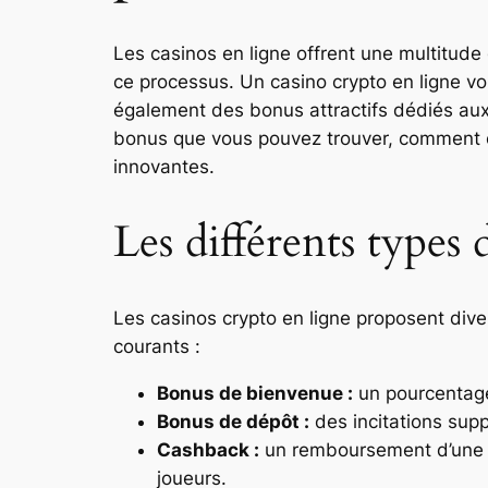
Les casinos en ligne offrent une multitude 
ce processus. Un casino crypto en ligne v
également des bonus attractifs dédiés aux 
bonus que vous pouvez trouver, comment en 
innovantes.
Les différents types 
Les casinos crypto en ligne proposent diver
courants :
Bonus de bienvenue :
un pourcentage
Bonus de dépôt :
des incitations supp
Cashback :
un remboursement d’une p
joueurs.