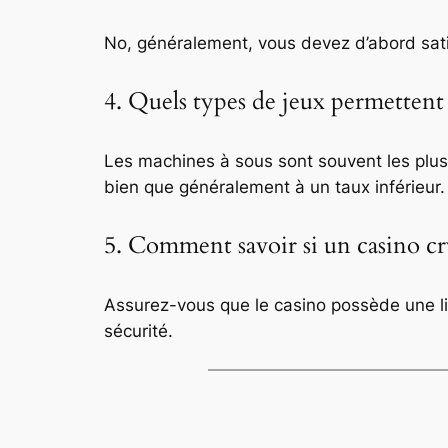
No, généralement, vous devez d’abord sati
4. Quels types de jeux permettent 
Les machines à sous sont souvent les plus 
bien que généralement à un taux inférieur.
5. Comment savoir si un casino cry
Assurez-vous que le casino possède une lice
sécurité.