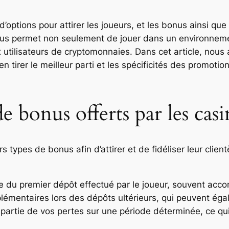
d’options pour attirer les joueurs, et les bonus ainsi que
ous permet non seulement de jouer dans un environnemen
utilisateurs de cryptomonnaies. Dans cet article, nous a
tirer le meilleur parti et les spécificités des promotio
de bonus offerts par les cas
s types de bonus afin d’attirer et de fidéliser leur clie
 du premier dépôt effectué par le joueur, souvent acco
lémentaires lors des dépôts ultérieurs, qui peuvent éga
artie de vos pertes sur une période déterminée, ce qu