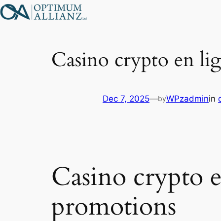
Skip
to
content
Casino crypto en li
Dec 7, 2025
—
WPzadmin
in
by
Casino crypto e
promotions