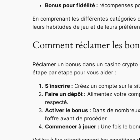
Bonus pour fidélité :
récompenses pou
En comprenant les différentes catégories de
leurs habitudes de jeu et de leurs préfére
Comment réclamer les bonu
Réclamer un bonus dans un casino crypto est
étape par étape pour vous aider :
S’inscrire :
Créez un compte sur le sit
Faire un dépôt :
Alimentez votre comp
respecté.
Activer le bonus :
Dans de nombreux c
l’offre avant de procéder.
Commencer à jouer :
Une fois le bonu
Veillez à lire attentivement les conditions