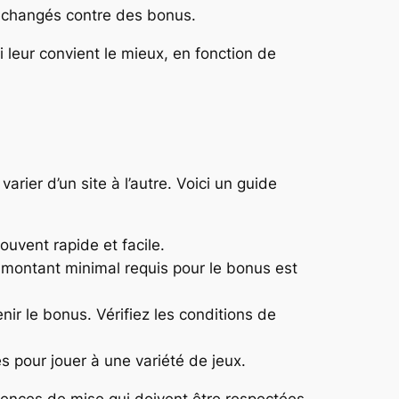
 échangés contre des bonus.
 leur convient le mieux, en fonction de
ier d’un site à l’autre. Voici un guide
ouvent rapide et facile.
montant minimal requis pour le bonus est
r le bonus. Vérifiez les conditions de
s pour jouer à une variété de jeux.
xigences de mise qui doivent être respectées