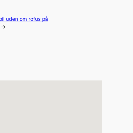
pil uden om rofus på
→