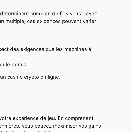
s déterminent combien de fois vous devez
n multiple, ces exigences peuvent varier
spect des exigences que les machines à
ser le bonus.
un casino crypto en ligne.
 votre expérience de jeu. En comprenant
sonnières, vous pouvez maximiser vos gains