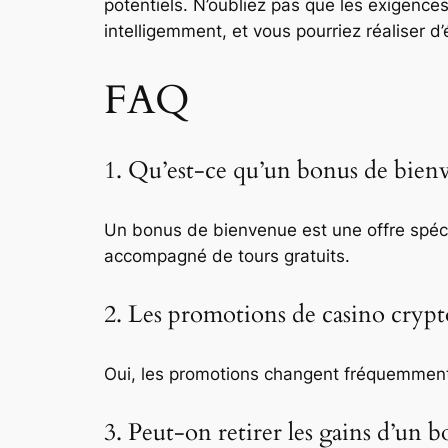
potentiels. N’oubliez pas que les exigences
intelligemment, et vous pourriez réaliser
FAQ
1. Qu’est-ce qu’un bonus de bien
Un bonus de bienvenue est une offre spéci
accompagné de tours gratuits.
2. Les promotions de casino crypt
Oui, les promotions changent fréquemment 
3. Peut-on retirer les gains d’un