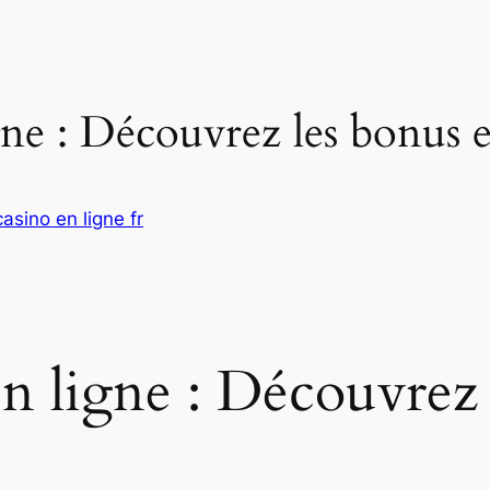
gne : Découvrez les bonus 
casino en ligne fr
n ligne : Découvrez 