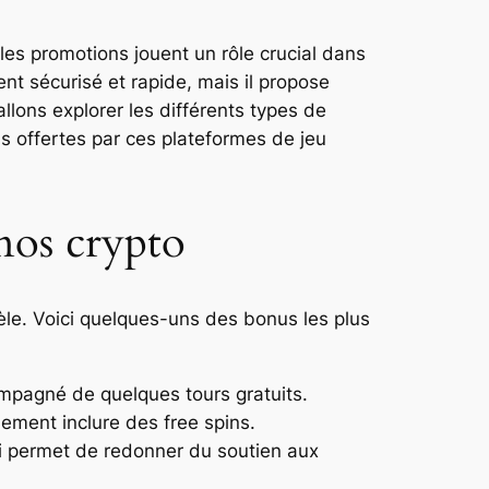
 les promotions jouent un rôle crucial dans
t sécurisé et rapide, mais il propose
llons explorer les différents types de
ns offertes par ces plateformes de jeu
inos crypto
ntèle. Voici quelques-uns des bonus les plus
mpagné de quelques tours gratuits.
lement inclure des free spins.
i permet de redonner du soutien aux