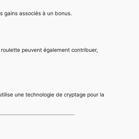
es gains associés à un bonus.
 roulette peuvent également contribuer,
utilise une technologie de cryptage pour la