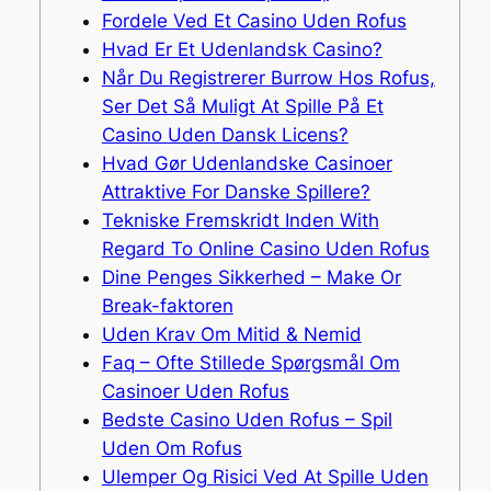
Fordele Ved Et Casino Uden Rofus
Hvad Er Et Udenlandsk Casino?
Når Du Registrerer Burrow Hos Rofus,
Ser Det Så Muligt At Spille På Et
Casino Uden Dansk Licens?
Hvad Gør Udenlandske Casinoer
Attraktive For Danske Spillere?
Tekniske Fremskridt Inden With
Regard To Online Casino Uden Rofus
Dine Penges Sikkerhed – Make Or
Break-faktoren
Uden Krav Om Mitid & Nemid
Faq – Ofte Stillede Spørgsmål Om
Casinoer Uden Rofus
Bedste Casino Uden Rofus – Spil
Uden Om Rofus
Ulemper Og Risici Ved At Spille Uden