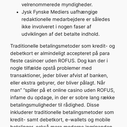
velrenommerede myndigheder.
Jysk Fynske Mediers uafhængige
redaktionelle medarbejdere er således
ikke involveret i nogen faser af
udviklingen af det betalte indhold.
Traditionelle betalingsmetoder som kredit- og
debetkort er almindeligt accepteret på para
fleste casinoer uden ROFUS. Dog kan der i
nogle tilfælde opstå problemer med
transaktioner, jeder bliver afvist af banken,
eller ekstra gebyrer, der bliver pålagt. Når
man” “spiller på et online casino uden ROFUS,
infame du opdage, in der er sobre lang række
betalingsmuligheder til rådighed. Disse
inkluderer traditionelle betalingsmetoder som
kredit- samt debetkort, e-wallets og mobile