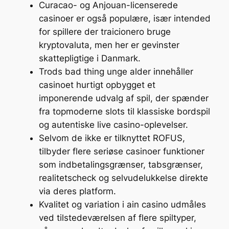
Curacao- og Anjouan-licenserede
casinoer er også populære, især intended
for spillere der traicionero bruge
kryptovaluta, men her er gevinster
skattepligtige i Danmark.
Trods bad thing unge alder innehåller
casinoet hurtigt opbygget et
imponerende udvalg af spil, der spænder
fra topmoderne slots til klassiske bordspil
og autentiske live casino-oplevelser.
Selvom de ikke er tilknyttet ROFUS,
tilbyder flere seriøse casinoer funktioner
som indbetalingsgrænser, tabsgrænser,
realitetscheck og selvudelukkelse direkte
via deres platform.
Kvalitet og variation i ain casino udmåles
ved tilstedeværelsen af flere spiltyper,