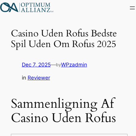
Skip
to
content
Casino Uden Rofus Bedste
Spil Uden Om Rofus 2025
Dec 7, 2025
—
WPzadmin
by
in
Reviewer
Sammenligning Af
Casino Uden Rofus