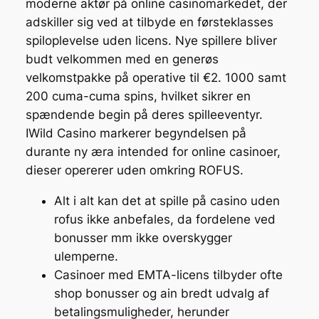
moderne aktør på online casinomarkedet, der
adskiller sig ved at tilbyde en førsteklasses
spiloplevelse uden licens. Nye spillere bliver
budt velkommen med en generøs
velkomstpakke på operative til €2. 1000 samt
200 cuma-cuma spins, hvilket sikrer en
spændende begin på deres spilleeventyr.
IWild Casino markerer begyndelsen på
durante ny æra intended for online casinoer,
dieser opererer uden omkring ROFUS.
Alt i alt kan det at spille på casino uden
rofus ikke anbefales, da fordelene ved
bonusser mm ikke overskygger
ulemperne.
Casinoer med EMTA-licens tilbyder ofte
shop bonusser og ain bredt udvalg af
betalingsmuligheder, herunder