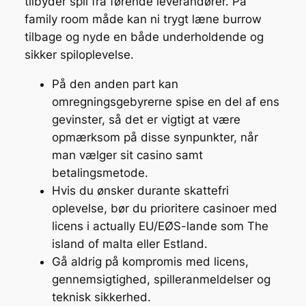
tilbyder spil fra førende leverandører. På
family room måde kan ni trygt læne burrow
tilbage og nyde en både underholdende og
sikker spiloplevelse.
På den anden part kan
omregningsgebyrerne spise en del af ens
gevinster, så det er vigtigt at være
opmærksom på disse synpunkter, når
man vælger sit casino samt
betalingsmetode.
Hvis du ønsker durante skattefri
oplevelse, bør du prioritere casinoer med
licens i actually EU/EØS-lande som The
island of malta eller Estland.
Gå aldrig på kompromis med licens,
gennemsigtighed, spilleranmeldelser og
teknisk sikkerhed.