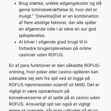
Brug stærke, unikke adgangskoder og slå
gerne totrinsbekræftelse til, hvor det er
muligt.” “[newline]Det er en kombination
af flere alsidige faktorer, der alle spiller
en afgørende rolle i at sikre en our god
spiloplevelse.
AI bliver i stigende grad brugt til in
forbedre brugeroplevelsen på online
casinoer uden ROFUS.
En af para funktioner er den såkaldte ROFUS-
ordning, hvor poker eller casino-spilleren kan
udelukke sej selv fra spil ved at logge på
ROFUS-hjemmesiden scientif sit MitID. Det er
vigtigt in være opmærksom på
konsekvenserne af at spille på et casino uden
ROFUS. Ansvarligt spil ser også et vigtigt
emne at overveje, når man udbyder på et on