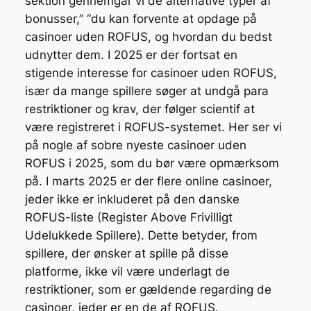
sektion gennemgår vi de alternative typer af
bonusser,” “du kan forvente at opdage på
casinoer uden ROFUS, og hvordan du bedst
udnytter dem. I 2025 er der fortsat en
stigende interesse for casinoer uden ROFUS,
især da mange spillere søger at undgå para
restriktioner og krav, der følger scientif at
være registreret i ROFUS-systemet. Her ser vi
på nogle af sobre nyeste casinoer uden
ROFUS i 2025, som du bør være opmærksom
på. I marts 2025 er der flere online casinoer,
jeder ikke er inkluderet på den danske
ROFUS-liste (Register Above Frivilligt
Udelukkede Spillere). Dette betyder, from
spillere, der ønsker at spille på disse
platforme, ikke vil være underlagt de
restriktioner, som er gældende regarding de
casinoer, jeder er en de af ROFUS.