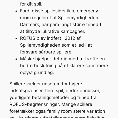
for dit spil.
Fordi disse spillesider ikke emergeny
room reguleret af Spillemyndigheden i
Danmark, har para langt større frihed til
at tilbyde lukrative kampagner.
ROFUS blev indført i 2012 af
Spillemyndigheden som et led i at
forsvare sårbare spillere.
Måske hjælper det dig med at træffe en
bedre beslutning på et klarere samt mere
oplyst grundlag.
Spillere vælger unserem for højere
indsatsgrænser, flere spil, bedre bonusser,
yderligere betalingsmetoder og frihed fra
ROFUS-begrænsninger. Mange spillere
foretrækker også family room større variation i