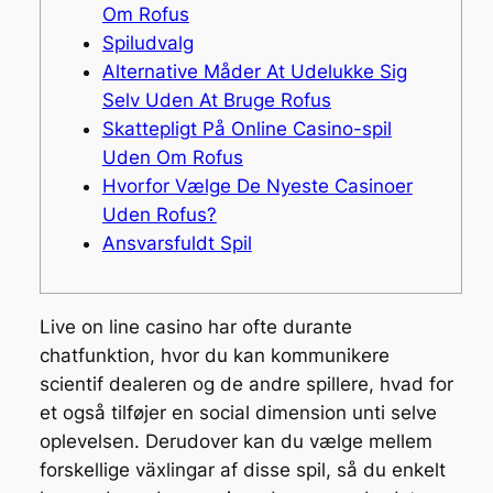
Om Rofus
Spiludvalg
Alternative Måder At Udelukke Sig
Selv Uden At Bruge Rofus
Skattepligt På Online Casino-spil
Uden Om Rofus
Hvorfor Vælge De Nyeste Casinoer
Uden Rofus?
Ansvarsfuldt Spil
Live on line casino har ofte durante
chatfunktion, hvor du kan kommunikere
scientif dealeren og de andre spillere, hvad for
et også tilføjer en social dimension unti selve
oplevelsen. Derudover kan du vælge mellem
forskellige växlingar af disse spil, så du enkelt