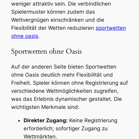
weniger attraktiv sein. Die verbindlichen
Spielermuster können zudem das
Wettvergnügen einschränken und die
Flexibilität der Wetten reduzieren
sportwetten
ohne oasis
.
Sportwetten ohne Oasis
Auf der anderen Seite bieten Sportwetten
ohne Oasis deutlich mehr Flexibilität und
Freiheit. Spieler können ohne Registrierung auf
verschiedene Wettmöglichkeiten zugreifen,
was das Erlebnis dynamischer gestaltet. Die
wichtigsten Merkmale sind:
Direkter Zugang:
Keine Registrierung
erforderlich; sofortiger Zugang zu
Wettmärkten.