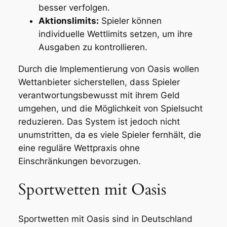
besser verfolgen.
Aktionslimits:
Spieler können
individuelle Wettlimits setzen, um ihre
Ausgaben zu kontrollieren.
Durch die Implementierung von Oasis wollen
Wettanbieter sicherstellen, dass Spieler
verantwortungsbewusst mit ihrem Geld
umgehen, und die Möglichkeit von Spielsucht
reduzieren. Das System ist jedoch nicht
unumstritten, da es viele Spieler fernhält, die
eine reguläre Wettpraxis ohne
Einschränkungen bevorzugen.
Sportwetten mit Oasis
Sportwetten mit Oasis sind in Deutschland