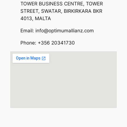
TOWER BUSINESS CENTRE, TOWER
STREET, SWATAR, BIRKIRKARA BKR
4013, MALTA
Email: info@optimumallianz.com
Phone: +356 20341730