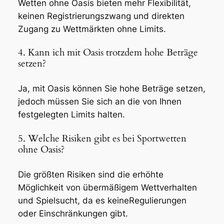
Wetten ohne Oasis bieten mehr Flexibilität,
keinen Registrierungszwang und direkten
Zugang zu Wettmärkten ohne Limits.
4. Kann ich mit Oasis trotzdem hohe Beträge
setzen?
Ja, mit Oasis können Sie hohe Beträge setzen,
jedoch müssen Sie sich an die von Ihnen
festgelegten Limits halten.
5. Welche Risiken gibt es bei Sportwetten
ohne Oasis?
Die größten Risiken sind die erhöhte
Möglichkeit von übermäßigem Wettverhalten
und Spielsucht, da es keineRegulierungen
oder Einschränkungen gibt.