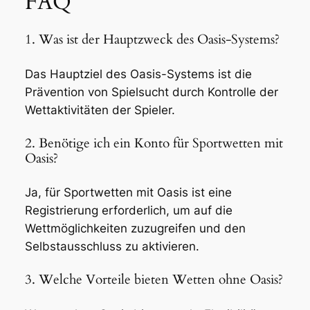
FAQ
1. Was ist der Hauptzweck des Oasis-Systems?
Das Hauptziel des Oasis-Systems ist die
Prävention von Spielsucht durch Kontrolle der
Wettaktivitäten der Spieler.
2. Benötige ich ein Konto für Sportwetten mit
Oasis?
Ja, für Sportwetten mit Oasis ist eine
Registrierung erforderlich, um auf die
Wettmöglichkeiten zuzugreifen und den
Selbstausschluss zu aktivieren.
3. Welche Vorteile bieten Wetten ohne Oasis?