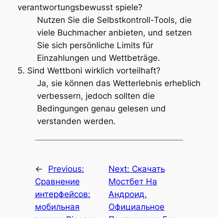
verantwortungsbewusst spiele?
Nutzen Sie die Selbstkontroll-Tools, die
viele Buchmacher anbieten, und setzen
Sie sich persönliche Limits für
Einzahlungen und Wettbeträge.
5. Sind Wettboni wirklich vorteilhaft?
Ja, sie können das Wetterlebnis erheblich
verbessern, jedoch sollten die
Bedingungen genau gelesen und
verstanden werden.
←
Previous:
Next:
Скачать
Сравнение
Мостбет На
интерфейсов:
Андроид,
мобильная
Официальное