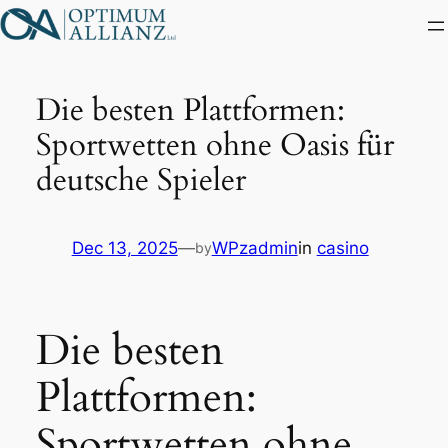
Skip
to
content
Die besten Plattformen:
Sportwetten ohne Oasis für
deutsche Spieler
Dec 13, 2025
—
WPzadmin
in
casino
by
Die besten
Plattformen:
Sportwetten ohne