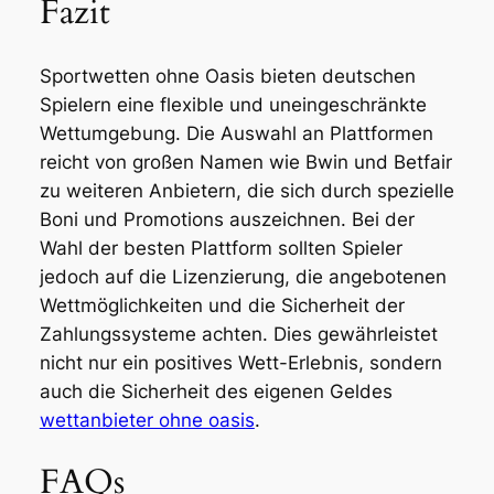
Fazit
Sportwetten ohne Oasis bieten deutschen
Spielern eine flexible und uneingeschränkte
Wettumgebung. Die Auswahl an Plattformen
reicht von großen Namen wie Bwin und Betfair
zu weiteren Anbietern, die sich durch spezielle
Boni und Promotions auszeichnen. Bei der
Wahl der besten Plattform sollten Spieler
jedoch auf die Lizenzierung, die angebotenen
Wettmöglichkeiten und die Sicherheit der
Zahlungssysteme achten. Dies gewährleistet
nicht nur ein positives Wett-Erlebnis, sondern
auch die Sicherheit des eigenen Geldes
wettanbieter ohne oasis
.
FAQs