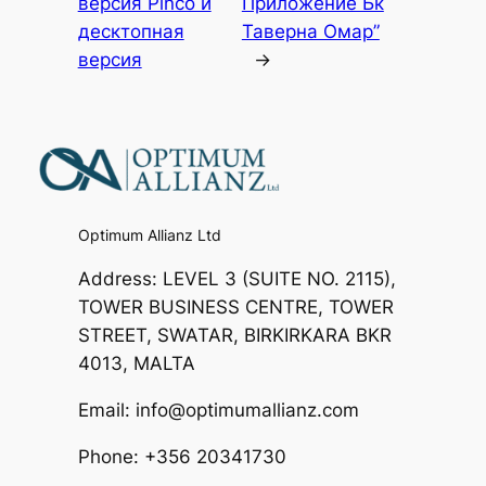
версия Pinco и
Приложение Бк
десктопная
Таверна Омар”
версия
→
Optimum Allianz Ltd
Address: LEVEL 3 (SUITE NO. 2115),
TOWER BUSINESS CENTRE, TOWER
STREET, SWATAR, BIRKIRKARA BKR
4013, MALTA
Email: info@optimumallianz.com
Phone: +356 20341730