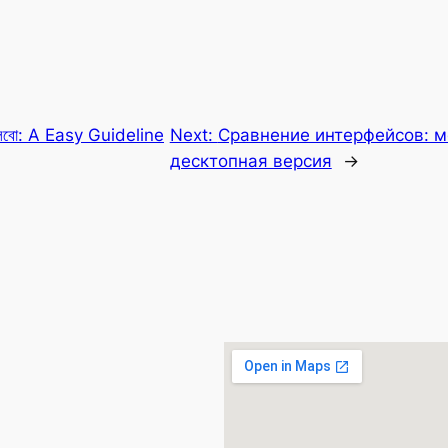
লবো: A Easy Guideline
Next:
Сравнение интерфейсов: м
десктопная версия
→