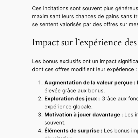
Ces incitations sont souvent plus généreus
maximisant leurs chances de gains sans trop
se sentent valorisés par des offres sur me
Impact sur l’expérience des
Les bonus exclusifs ont un impact significa
dont ces offres modifient leur expérience :
Augmentation de la valeur perçue :
L
élevée grâce aux bonus.
Exploration des jeux :
Grâce aux fonds
expérience globale.
Motivation à jouer davantage :
Les in
souvent.
Éléments de surprise :
Les bonus imp