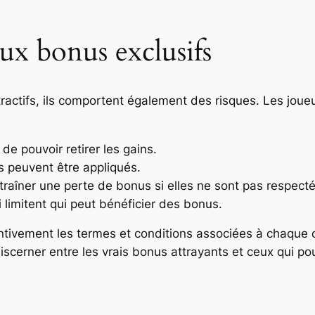
aux bonus exclusifs
tractifs, ils comportent également des risques. Les joue
e pouvoir retirer les gains.
s peuvent être appliqués.
traîner une perte de bonus si elles ne sont pas respect
i limitent qui peut bénéficier des bonus.
tentivement les termes et conditions associées à chaque o
scerner entre les vrais bonus attrayants et ceux qui pou