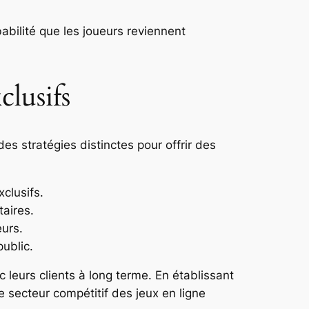
abilité que les joueurs reviennent
clusifs
s stratégies distinctes pour offrir des
clusifs.
aires.
urs.
ublic.
c leurs clients à long terme. En établissant
e secteur compétitif des jeux en ligne