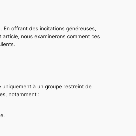
s. En offrant des incitations généreuses,
et article, nous examinerons comment ces
lients.
e uniquement à un groupe restreint de
rmes, notamment :
e.