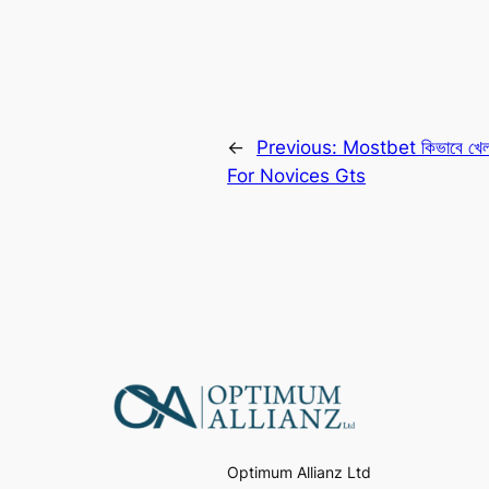
←
Previous:
Mostbet কিভাবে খে
For Novices Gts
Optimum Allianz Ltd