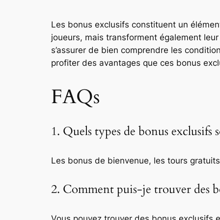
Les bonus exclusifs constituent un élémen
joueurs, mais transforment également leur 
s’assurer de bien comprendre les conditio
profiter des avantages que ces bonus exclus
FAQs
1. Quels types de bonus exclusifs s
Les bonus de bienvenue, les tours gratuits
2. Comment puis-je trouver des bo
Vous pouvez trouver des bonus exclusifs e