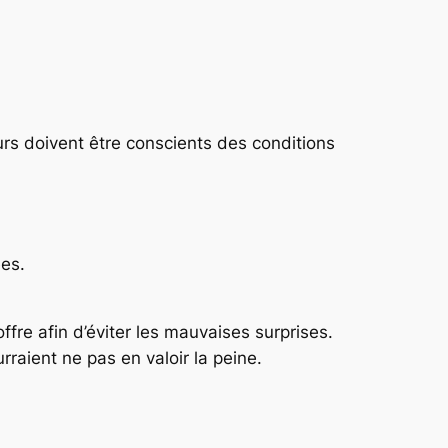
urs doivent être conscients des conditions
ées.
ffre afin d’éviter les mauvaises surprises.
rraient ne pas en valoir la peine.