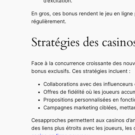
d’excitation.
En gros, ces bonus rendent le jeu en ligne 
régulièrement.
Stratégies des casino
Face à la concurrence croissante des nouve
bonus exclusifs. Ces stratégies incluent :
Collaborations avec des influenceurs
Offres de fidélité où les joueurs ac
Propositions personnalisées en fonct
Campagnes marketing ciblées, mettant
Cesapproches permettent aux casinos d’améli
des liens plus étroits avec les joueurs, l