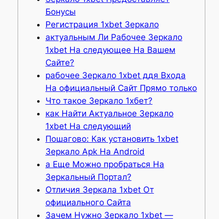
Бонусы
Регистрация 1xbet Зеркало
актуальным Ли Рабочее Зеркало
1xbet На следующее На Вашем
Сайте?
рабочее Зеркало 1xbet ддя Входа
На официальный Сайт Прямо только
Что такое Зеркало 1хбет?
как Найти Актуальное Зеркало
1xbet На следующий
Пошагово: Как установить 1xbet
Зеркало Apk На Android
а Еще Можно пробраться На
Зеркальный Портал?
Отличия Зеркала 1xbet От
официального Сайта
Зачем Нужно Зеркало 1xbet —