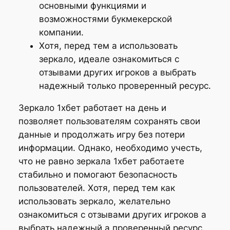
основными функциями и
возможностями букмекерской
компании.
Хотя, перед тем а использовать
зеркало, идеале ознакомиться с
отзывами других игроков а выбрать
надежный только проверенный ресурс.
Зеркало 1хбет работает на день и
позволяет пользователям сохранять свои
данные и продолжать игру без потери
информации. Однако, необходимо учесть,
что не равно зеркала 1хбет работаете
стабильно и помогают безопасность
пользователей. Хотя, перед тем как
использовать зеркало, желательно
ознакомиться с отзывами других игроков а
выбрать надежный а проверенный ресурс.