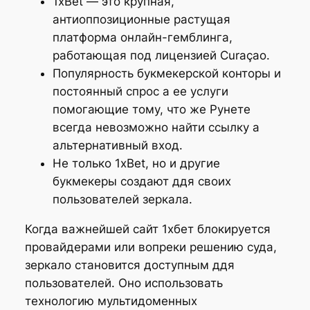
1xBet — это крупная,
антиоппозиционные растущая
платформа онлайн-гемблинга,
работающая под лицензией Curaçao.
Популярность букмекерской конторы и
постоянный спрос а ее услуги
помогающие тому, что же Рунете
всегда невозможно найти ссылку а
альтернативный вход.
Не только 1xBet, но и другие
букмекеры создают ддя своих
пользователей зеркала.
Когда важнейшей сайт 1хбет блокируется
провайдерами или вопреки решению суда,
зеркало становится доступным ддя
пользователей. Оно использовать
технологию мультидоменных