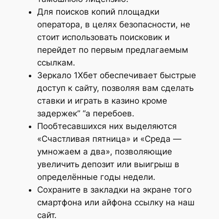
Для поисков копий площадки
оператора, в целях безопасности, не
стоит использовать поисковик и
перейдет по первым предлагаемым
ссылкам.
Зеркало 1Хбет обеспечивает быстрые
доступ к сайту, позволяя вам сделать
ставки и играть в казино кроме
задержек” “а перебоев.
Пообтесавшихся них выделяются
«Счастливая пятница» и «Среда —
умножаем а два», позволяющие
увеличить депозит или выигрыш в
определённые годы недели.
Сохраните в закладки на экране того
смартфона или айфона ссылку на наш
сайт.