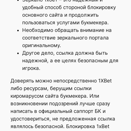
удобный способ стороной блокировку
основного сайта и продолжить
пользоваться услугами букмекера.
Необходимо обращать внимание на
соответствие зеркального портала
оригинальному.
Другое дело, ссылка должна быть
надежной, а ее целях безопасным для
игрока.
Доверять можно непосредственно 1XBet
либо ресурсам, берущим ссылки
киромарусом сайта букмекера. Или
возникновении подозрений лучше сразу
написать в официальный саппорт БК и
удостовериться, не предложенная ссылка
являлось безопасной. Блокировка 1xBet