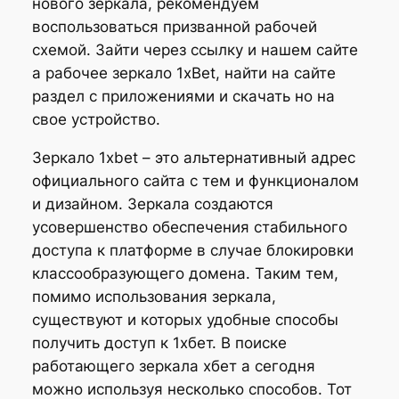
нового зеркала, рекомендуем
воспользоваться призванной рабочей
схемой. Зайти через ссылку и нашем сайте
а рабочее зеркало 1xBet, найти на сайте
раздел с приложениями и скачать но на
свое устройство.
Зеркало 1xbet – это альтернативный адрес
официального сайта с тем и функционалом
и дизайном. Зеркала создаются
усовершенство обеспечения стабильного
доступа к платформе в случае блокировки
классообразующего домена. Таким тем,
помимо использования зеркала,
существуют и которых удобные способы
получить доступ к 1хбет. В поиске
работающего зеркала хбет а сегодня
можно используя несколько способов. Тот