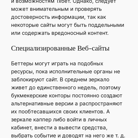
и возможностям 1хбет. Однако, следует
может внимательным и проверять
достоверность информации, так как
некоторые сайты могут быть поддельными
или содержать вредоносный контент.
Специализированные Веб-сайты
Беттеры могут играть на подобных
ресурсы, пока исполнительные органы не
заблокируют сайт. В среднем зеркало
живет до единственного недель, поэтому
букмекерские конторы постоянно создают
альтернативные версии а распространяют
их пообтесавшихся своих клиентов. А
зеркале каппер либо войти в личных
кабинет, внести а вывести средства,
выбрать событие и доводят на него же т. д.