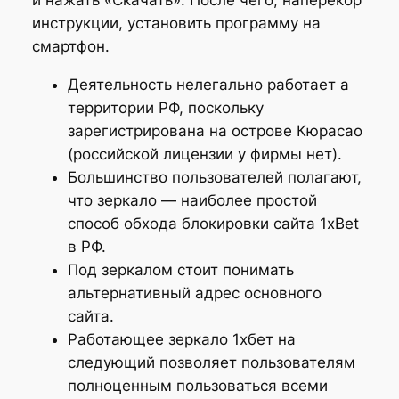
и нажать «Скачать». После чего, наперекор
инструкции, установить программу на
смартфон.
Деятельность нелегально работает а
территории РФ, поскольку
зарегистрирована на острове Кюрасао
(российской лицензии у фирмы нет).
Большинство пользователей полагают,
что зеркало — наиболее простой
способ обхода блокировки сайта 1xBet
в РФ.
Под зеркалом стоит понимать
альтернативный адрес основного
сайта.
Работающее зеркало 1хбет на
следующий позволяет пользователям
полноценным пользоваться всеми