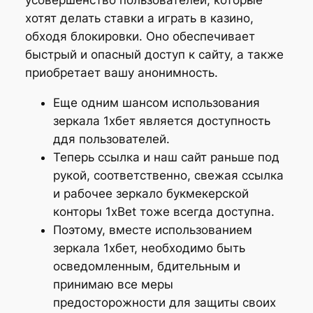
усовершенство пользователей, которые
хотят делать ставки а играть в казино,
обходя блокировки. Оно обеспечивает
быстрый и опасный доступ к сайту, а также
приобретает вашу анонимность.
Еще одним шансом использования
зеркала 1хбет является доступность
ддя пользователей.
Теперь ссылка и наш сайт раньше под
рукой, соответственно, свежая ссылка
и рабочее зеркало букмекерской
конторы 1xBet тоже всегда доступна.
Поэтому, вместе использованием
зеркала 1хбет, необходимо быть
осведомленным, бдительным и
принимаю все меры
предосторожности для защиты своих