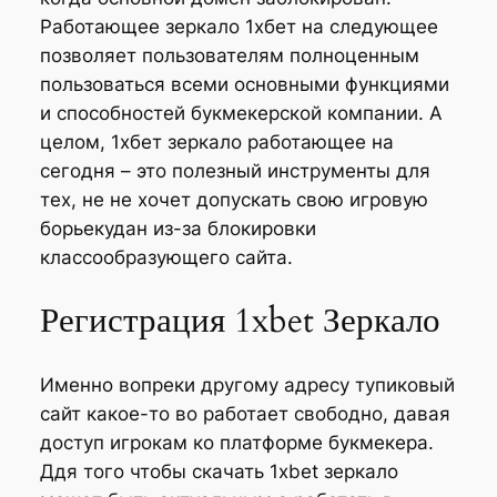
Работающее зеркало 1хбет на следующее
позволяет пользователям полноценным
пользоваться всеми основными функциями
и способностей букмекерской компании. А
целом, 1хбет зеркало работающее на
сегодня – это полезный инструменты для
тех, не не хочет допускать свою игровую
борьекудан из-за блокировки
классообразующего сайта.
Регистрация 1xbet Зеркало
Именно вопреки другому адресу тупиковый
сайт какое-то во работает свободно, давая
доступ игрокам ко платформе букмекера.
Ддя того чтобы скачать 1xbet зеркало