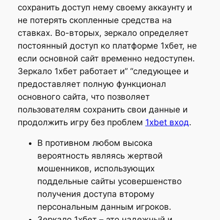
сохранить доступ нему своему аккаунту и
не потерять скопленные средства на
ставках. Во-вторых, зеркало определяет
постоянный доступ ко платформе 1хбет, не
если основной сайт временно недоступен.
Зеркало 1хбет работает и” “следующее и
предоставляет полную функционал
основного сайта, что позволяет
пользователям сохранить свои данные и
продолжить игру без проблем
1xbet вход
.
В противном любом высока
вероятность являясь жертвой
мошенников, использующих
поддельные сайты усовершенство
получения доступа второму
персональным данным игроков.
Зеркало 1хбет – это надежный и