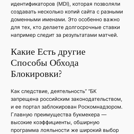
идентификаторов (MDI), которая позволяли
создавать несколько копий сайта с разными
доменными именами. Это особенно важно
для тех, кто делаете долгосрочные ставки
например следит за результатами матчей.
Какие Есть другие
Способы Обхода
Блокировки?
Как следствие, деятельность” “БК
запрещена российским законодательством,
и ее портал заблокирован Роскомнадзором.
Главную преимущества букмекера —
высокие коэффициенты, обширную
программа лояльности же широкий выбор