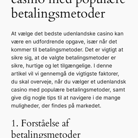
betalingsmetoder
At vælge det bedste udenlandske casino kan
være en udfordrende opgave, især når det
kommer til betalingsmetoder. Det er vigtigt at
sikre sig, at de valgte betalingsmetoder er
sikre, hurtige og let tilgængelige. I denne
artikel vil vi gennemgå de vigtigste faktorer,
du skal overveje, når du vælger et udenlandsk
casino med populære betalingsmetoder, samt
give dig nogle tips til at navigere i de mange
muligheder, der findes på markedet.
1. Forståelse af
betalingsmetoder