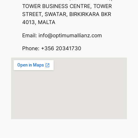
TOWER BUSINESS CENTRE, TOWER
STREET, SWATAR, BIRKIRKARA BKR
4013, MALTA
Email: info@optimumallianz.com
Phone: +356 20341730