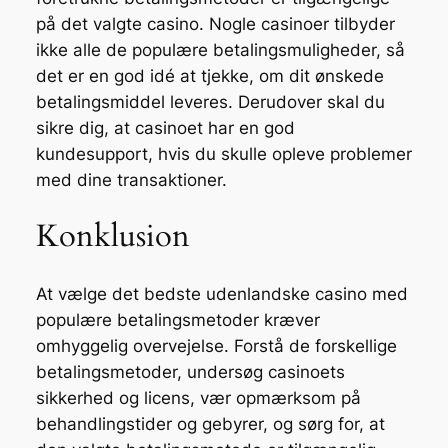
på det valgte casino. Nogle casinoer tilbyder
ikke alle de populære betalingsmuligheder, så
det er en god idé at tjekke, om dit ønskede
betalingsmiddel leveres. Derudover skal du
sikre dig, at casinoet har en god
kundesupport, hvis du skulle opleve problemer
med dine transaktioner.
Konklusion
At vælge det bedste udenlandske casino med
populære betalingsmetoder kræver
omhyggelig overvejelse. Forstå de forskellige
betalingsmetoder, undersøg casinoets
sikkerhed og licens, vær opmærksom på
behandlingstider og gebyrer, og sørg for, at