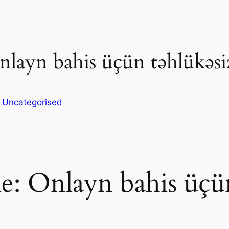
layn bahis üçün təhlükəsiz
n
Uncategorised
e: Onlayn bahis üçün