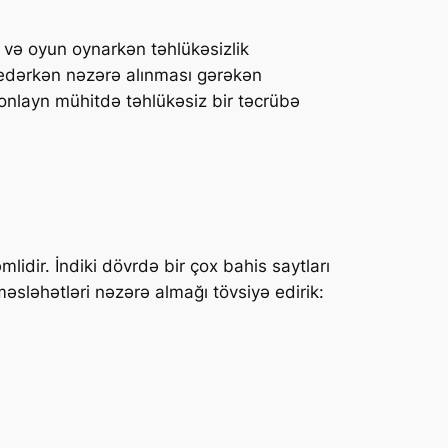
n və oyun oynarkən təhlükəsizlik
 edərkən nəzərə alınması gərəkən
 onlayn mühitdə təhlükəsiz bir təcrübə
lidir. İndiki dövrdə bir çox bahis saytları
 məsləhətləri nəzərə almağı tövsiyə edirik: