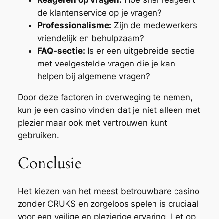
Reageren op vragen:
Hoe snel reageert
de klantenservice op je vragen?
Professionalisme:
Zijn de medewerkers
vriendelijk en behulpzaam?
FAQ-sectie:
Is er een uitgebreide sectie
met veelgestelde vragen die je kan
helpen bij algemene vragen?
Door deze factoren in overweging te nemen,
kun je een casino vinden dat je niet alleen met
plezier maar ook met vertrouwen kunt
gebruiken.
Conclusie
Het kiezen van het meest betrouwbare casino
zonder CRUKS en zorgeloos spelen is cruciaal
voor een veilige en plezierige ervaring. Let op