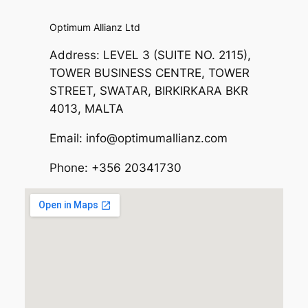
Optimum Allianz Ltd
Address: LEVEL 3 (SUITE NO. 2115),
TOWER BUSINESS CENTRE, TOWER
STREET, SWATAR, BIRKIRKARA BKR
4013, MALTA
Email: info@optimumallianz.com
Phone: +356 20341730