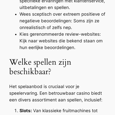
specifieke ervaringen met klantenservice,
uitbetalingen en spellen.
Wees sceptisch over extreem positieve of
negatieve beoordelingen: Soms zijn ze
onrealistisch of zelfs nep.
Kies gerenommeerde review-websites:
Kijk naar websites die bekend staan om
hun eerlijke beoordelingen.
Welke spellen zijn
beschikbaar?
Het spelaanbod is cruciaal voor je
speelervaring. Een betrouwbaar casino biedt
een divers assortiment aan spellen, inclusief:
Slots:
Van klassieke fruitmachines tot