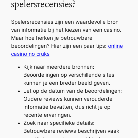
spelersrecensies?
Spelersrecensies zijn een waardevolle bron
van informatie bij het kiezen van een casino.
Maar hoe herken je betrouwbare
beoordelingen? Hier zijn een paar tips:
online
casino no cruks
Kijk naar meerdere bronnen:
Beoordelingen op verschillende sites
kunnen je een breder beeld geven.
Let op de datum van de beoordelingen:
Oudere reviews kunnen verouderde
informatie bevatten, dus richt je op
recente ervaringen.
Zoek naar specifieke details:
Betrouwbare reviews beschrijven vaak