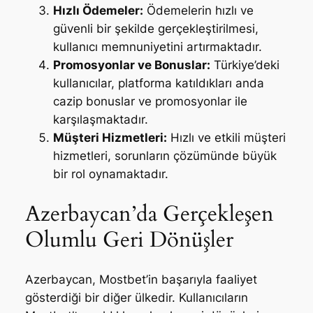
Hızlı Ödemeler:
Ödemelerin hızlı ve
güvenli bir şekilde gerçekleştirilmesi,
kullanıcı memnuniyetini artırmaktadır.
Promosyonlar ve Bonuslar:
Türkiye’deki
kullanıcılar, platforma katıldıkları anda
cazip bonuslar ve promosyonlar ile
karşılaşmaktadır.
Müşteri Hizmetleri:
Hızlı ve etkili müşteri
hizmetleri, sorunların çözümünde büyük
bir rol oynamaktadır.
Azerbaycan’da Gerçekleşen
Olumlu Geri Dönüşler
Azerbaycan, Mostbet’in başarıyla faaliyet
gösterdiği bir diğer ülkedir. Kullanıcıların