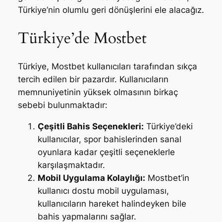
Türkiye’nin olumlu geri dönüşlerini ele alacağız.
Türkiye’de Mostbet
Türkiye, Mostbet kullanıcıları tarafından sıkça
tercih edilen bir pazardır. Kullanıcıların
memnuniyetinin yüksek olmasının birkaç
sebebi bulunmaktadır:
Çeşitli Bahis Seçenekleri:
Türkiye’deki
kullanıcılar, spor bahislerinden sanal
oyunlara kadar çeşitli seçeneklerle
karşılaşmaktadır.
Mobil Uygulama Kolaylığı:
Mostbet’in
kullanıcı dostu mobil uygulaması,
kullanıcıların hareket halindeyken bile
bahis yapmalarını sağlar.