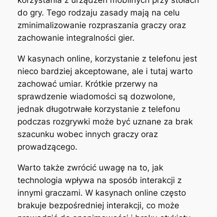
do gry. Tego rodzaju zasady mają na celu
zminimalizowanie rozpraszania graczy oraz
zachowanie integralności gier.
W kasynach online, korzystanie z telefonu jest
nieco bardziej akceptowane, ale i tutaj warto
zachować umiar. Krótkie przerwy na
sprawdzenie wiadomości są dozwolone,
jednak długotrwałe korzystanie z telefonu
podczas rozgrywki może być uznane za brak
szacunku wobec innych graczy oraz
prowadzącego.
Warto także zwrócić uwagę na to, jak
technologia wpływa na sposób interakcji z
innymi graczami. W kasynach online często
brakuje bezpośredniej interakcji, co może