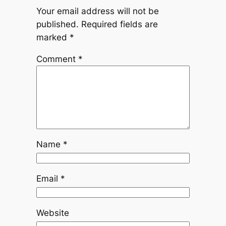
Your email address will not be
published.
Required fields are
marked
*
Comment
*
Name
*
Email
*
Website