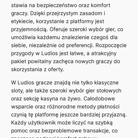
stawia na bezpieczeństwo oraz komfort
graczy. Dzięki przejrzystym zasadom i
etykiecie, korzystanie z platformy jest
przyjemnością. Oferuje szeroki wybór gier, co
umożliwia każdemu znalezienie czegoś dla
siebie, niezależnie od preferencji. Rozpoczęcie
przygody w Ludios jest łatwe, a atrakcyjny
pakiet powitalny zachęca nowych graczy do
skorzystania z oferty.
W Ludios gracze znajdą nie tylko klasyczne
sloty, ale także szeroki wybór gier stołowych
oraz sekcję kasyna na żywo. Całodobowe
wsparcie oraz różnorodne metody płatności
czynią tę platformę jeszcze bardziej przyjazną.
Każdy użytkownik może liczyć na szybką
pomoc oraz bezproblemowe transakcje, co