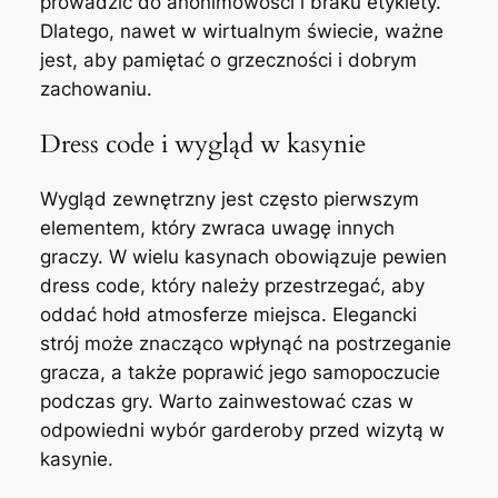
prowadzić do anonimowości i braku etykiety.
Dlatego, nawet w wirtualnym świecie, ważne
jest, aby pamiętać o grzeczności i dobrym
zachowaniu.
Dress code i wygląd w kasynie
Wygląd zewnętrzny jest często pierwszym
elementem, który zwraca uwagę innych
graczy. W wielu kasynach obowiązuje pewien
dress code, który należy przestrzegać, aby
oddać hołd atmosferze miejsca. Elegancki
strój może znacząco wpłynąć na postrzeganie
gracza, a także poprawić jego samopoczucie
podczas gry. Warto zainwestować czas w
odpowiedni wybór garderoby przed wizytą w
kasynie.