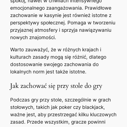
spokój, nawet w chwilach intensywnego
emocjonalnego zaangażowania. Prawidłowe
zachowanie w kasynie jest również istotne z
perspektywy społecznej. Pomaga w tworzeniu
przyjaznej atmosfery i sprzyja nawiązywaniu
nowych znajomości.
Warto zauważyć, że w różnych krajach i
kulturach zasady mogą się różnić, dlatego
dostosowanie swojego zachowania do
lokalnych norm jest także istotne.
Jak zachować się przy stole do gry
Podczas gry przy stole, szczególnie w grach
stołowych, takich jak poker czy blackjack,
ważne jest, aby przestrzegać kilku kluczowych
zasad. Przede wszystkim, gracze powinni