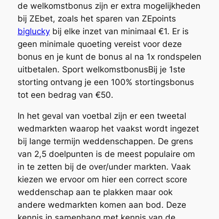
de welkomstbonus zijn er extra mogelijkheden
bij ZEbet, zoals het sparen van ZEpoints
biglucky
bij elke inzet van minimaal €1. Er is
geen minimale quoeting vereist voor deze
bonus en je kunt de bonus al na 1x rondspelen
uitbetalen. Sport welkomstbonusBij je 1ste
storting ontvang je een 100% stortingsbonus
tot een bedrag van €50.
In het geval van voetbal zijn er een tweetal
wedmarkten waarop het vaakst wordt ingezet
bij lange termijn weddenschappen. De grens
van 2,5 doelpunten is de meest populaire om
in te zetten bij de over/under markten. Vaak
kiezen we ervoor om hier een correct score
weddenschap aan te plakken maar ook
andere wedmarkten komen aan bod. Deze
kennis in samenhang met kennis van de