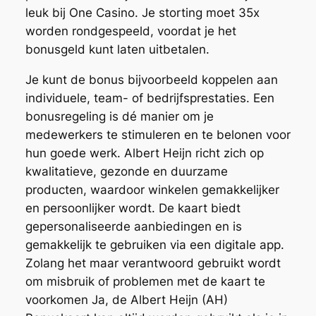
leuk bij One Casino. Je storting moet 35x
worden rondgespeeld, voordat je het
bonusgeld kunt laten uitbetalen.
Je kunt de bonus bijvoorbeeld koppelen aan
individuele, team- of bedrijfsprestaties. Een
bonusregeling is dé manier om je
medewerkers te stimuleren en te belonen voor
hun goede werk. Albert Heijn richt zich op
kwalitatieve, gezonde en duurzame
producten, waardoor winkelen gemakkelijker
en persoonlijker wordt. De kaart biedt
gepersonaliseerde aanbiedingen en is
gemakkelijk te gebruiken via een digitale app.
Zolang het maar verantwoord gebruikt wordt
om misbruik of problemen met de kaart te
voorkomen Ja, de Albert Heijn (AH)