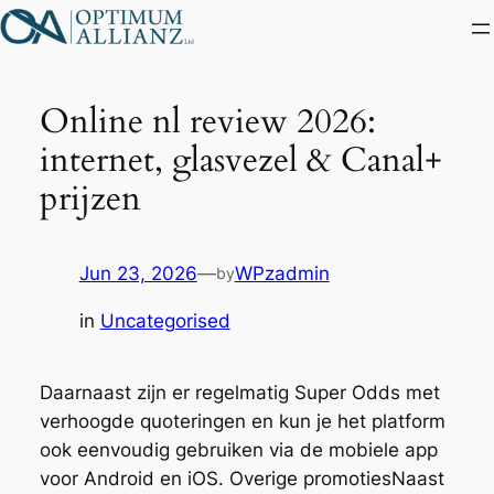
Skip
to
content
Online nl review 2026:
internet, glasvezel & Canal+
prijzen
Jun 23, 2026
—
WPzadmin
by
in
Uncategorised
Daarnaast zijn er regelmatig Super Odds met
verhoogde quoteringen en kun je het platform
ook eenvoudig gebruiken via de mobiele app
voor Android en iOS. Overige promotiesNaast