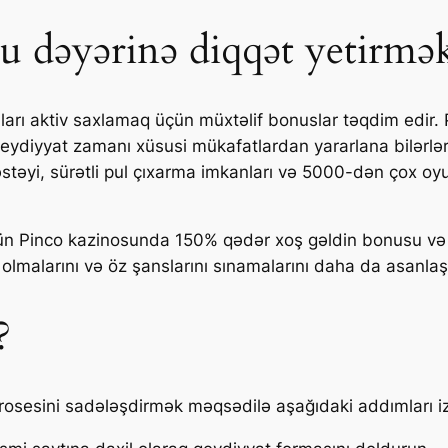
u dəyərinə diqqət yetirmə
ları aktiv saxlamaq üçün müxtəlif bonuslar təqdim edir
eydiyyat zamanı xüsusi mükafatlardan yararlana bilərlər 
əstəyi, sürətli pul çıxarma imkanları və 5000-dən çox oyu
ün Pinco kazinosunda 150% qədər xoş gəldin bonusu və
 olmalarını və öz şanslarını sınamalarını daha da asanlaşd
?
sesini sadələşdirmək məqsədilə aşağıdaki addımları izl