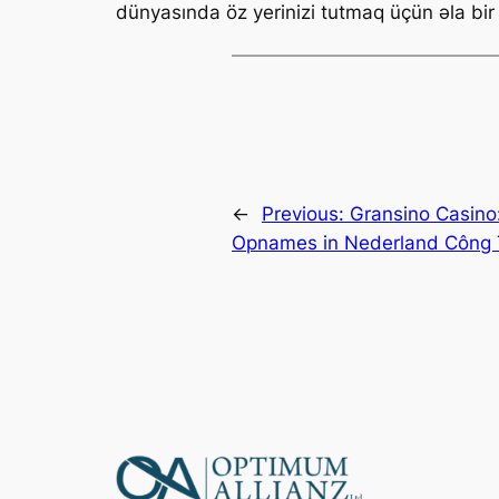
dünyasında öz yerinizi tutmaq üçün əla bir 
←
Previous:
Gransino Casino
Opnames in Nederland Công 