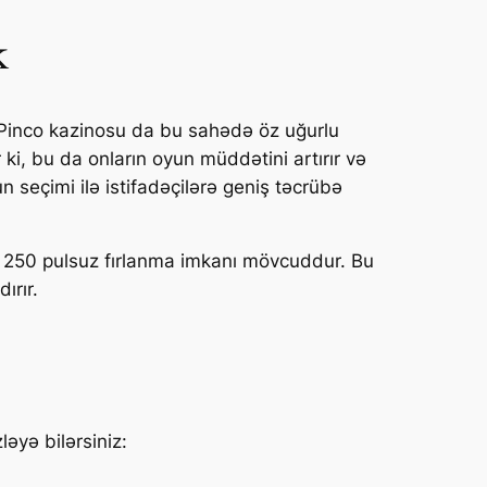
k
. Pinco kazinosu da bu sahədə öz uğurlu
ki, bu da onların oyun müddətini artırır və
n seçimi ilə istifadəçilərə geniş təcrübə
 250 pulsuz fırlanma imkanı mövcuddur. Bu
ırır.
əyə bilərsiniz: