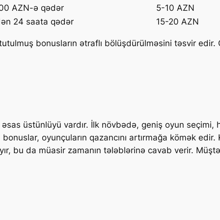
00 AZN-ə qədər
5-10 AZN
dən 24 saata qədər
15-20 AZN
tulmuş bonusların ətraflı bölüşdürülməsini təsvir edir
 əsas üstünlüyü vardır. İlk növbədə, geniş oyun seçimi, 
onuslar, oyunçuların qazancını artırmağa kömək edir. K
ır, bu da müasir zamanın tələblərinə cavab verir. Müştər