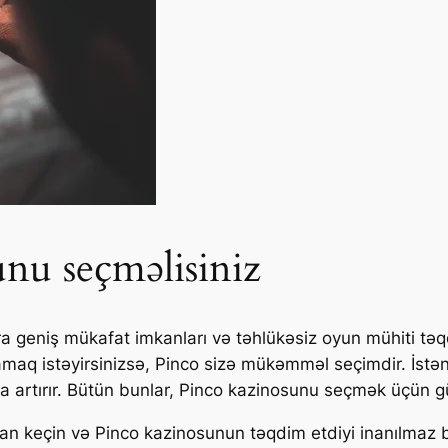
nu seçməlisiniz
a geniş mükafat imkanları və təhlükəsiz oyun mühiti təq
amaq istəyirsinizsə, Pinco sizə mükəmməl seçimdir. İstəni
a artırır. Bütün bunlar, Pinco kazinosunu seçmək üçün g
keçin və Pinco kazinosunun təqdim etdiyi inanılmaz bo