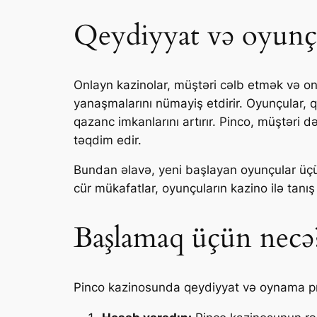
Qeydiyyat və oyunç
Onlayn kazinolar, müştəri cəlb etmək və on
yanaşmalarını nümayiş etdirir. Oyunçular, q
qazanc imkanlarını artırır. Pinco, müştəri d
təqdim edir.
Bundan əlavə, yeni başlayan oyunçular üç
cür mükafatlar, oyunçuların kazino ilə tanış
Başlamaq üçün necə
Pinco kazinosunda qeydiyyat və oynama pro