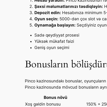
Hesab yaradın:
Pinco kazinosunun rəs
Şəxsi məlumatlarınızı təsdiqləyin:
He
Depozit edin:
Hesabınıza minimum 5-
Oyun seçin:
5000-dən çox slot və canl
Oynamağa başlayın:
Seçdiyiniz oyun
Sadə qeydiyyat prosesi
Yüksək mükafat faizi
Geniş oyun seçimi
Bonusların bölüşdür
Pinco kazinosundakı bonuslar, oyunçuların
Pinco kazinosunda mövcud bonusların ayrıntı
Bonus növü
Xoş gəldin bonusu
150% + 250