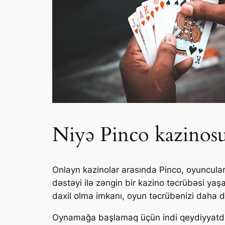
Niyə Pinco kazinosu
Onlayn kazinolar arasında Pinco, oyuncular
dəstəyi ilə zəngin bir kazino təcrübəsi yaş
daxil olma imkanı, oyun təcrübənizi daha d
Oynamağa başlamaq üçün indi qeydiyyatdan 