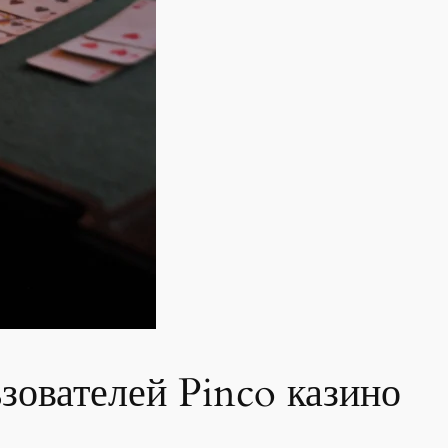
ьзователей Pinco казино