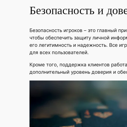
Безопасность и дов
Безопасность игроков – это главный пр
чтобы обеспечить защиту личной инфор
его легитимность и надежность. Все игр
для всех пользователей.
Кроме того, поддержка клиентов работа
дополнительный уровень доверия и обес