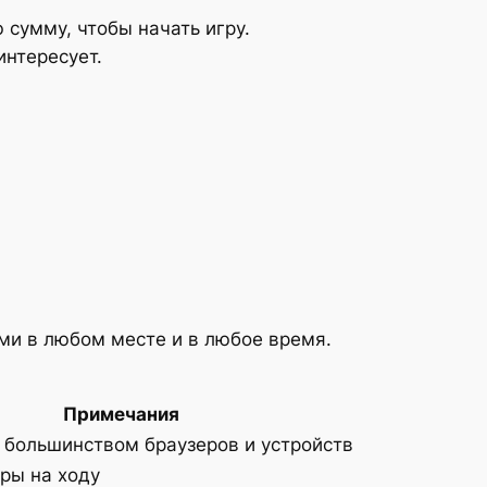
сумму, чтобы начать игру.
интересует.
ами в любом месте и в любое время.
Примечания
 большинством браузеров и устройств
ры на ходу