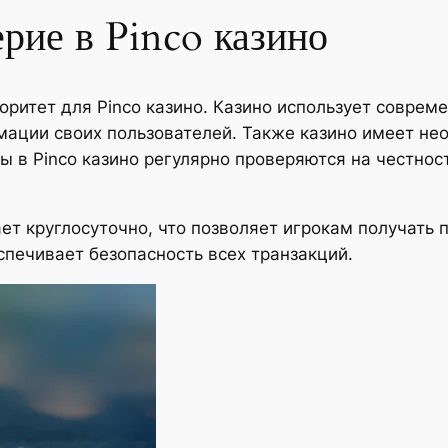
ерие в Pinco казино
иоритет для Pinco казино. Казино использует совре
мации своих пользователей. Также казино имеет не
ы в Pinco казино регулярно проверяются на честнос
ет круглосуточно, что позволяет игрокам получать 
печивает безопасность всех транзакций.