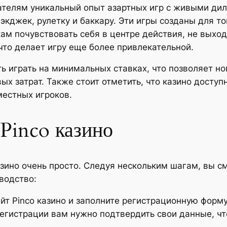
вателям уникальный опыт азартных игр с живыми д
экджек, рулетку и баккару. Эти игры созданы для то
ам почувствовать себя в центре действия, не выходя
что делает игру еще более привлекательной.
 играть на минимальных ставках, что позволяет но
ых затрат. Также стоит отметить, что казино доступ
местных игроков.
 Pinco казино
азино очень просто. Следуя нескольким шагам, вы с
водство:
йт Pinco казино и заполните регистрационную форму
егистрации вам нужно подтвердить свои данные, чт