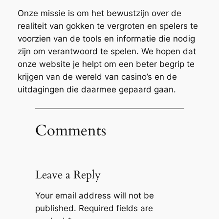
Onze missie is om het bewustzijn over de
realiteit van gokken te vergroten en spelers te
voorzien van de tools en informatie die nodig
zijn om verantwoord te spelen. We hopen dat
onze website je helpt om een beter begrip te
krijgen van de wereld van casino’s en de
uitdagingen die daarmee gepaard gaan.
Comments
Leave a Reply
Your email address will not be
published.
Required fields are