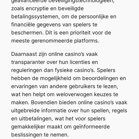
geavanceerde beveiligingstechnologieën,
zoals encryptie en beveiligde
betalingssystemen, om de persoonlijke en
financiële gegevens van spelers te
beschermen. Dit is een prioriteit voor de
meeste gerenommeerde platforms.
Daarnaast zijn online casino’s vaak
transparanter over hun licenties en
reguleringen dan fysieke casino’s. Spelers
hebben de mogelijkheid om beoordelingen en
ervaringen van andere gebruikers te lezen,
wat hen helpt om weloverwogen keuzes te
maken. Bovendien bieden online casino’s vaak
uitgebreide informatie over hun spellen, regels
en uitbetalingen, wat het voor spelers
gemakkelijker maakt om geïnformeerde
beslissingen te nemen.