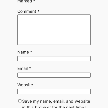
marked
*
Comment
*
Name
*
Email
*
Website
Save my name, email, and website
in this browser for the next time I