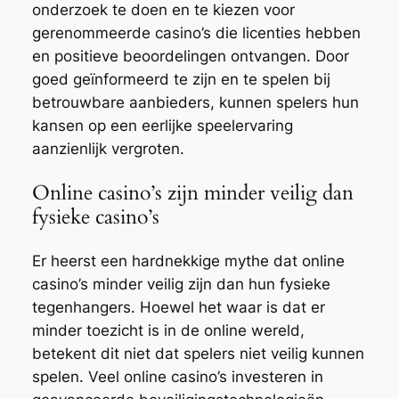
onderzoek te doen en te kiezen voor
gerenommeerde casino’s die licenties hebben
en positieve beoordelingen ontvangen. Door
goed geïnformeerd te zijn en te spelen bij
betrouwbare aanbieders, kunnen spelers hun
kansen op een eerlijke speelervaring
aanzienlijk vergroten.
Online casino’s zijn minder veilig dan
fysieke casino’s
Er heerst een hardnekkige mythe dat online
casino’s minder veilig zijn dan hun fysieke
tegenhangers. Hoewel het waar is dat er
minder toezicht is in de online wereld,
betekent dit niet dat spelers niet veilig kunnen
spelen. Veel online casino’s investeren in