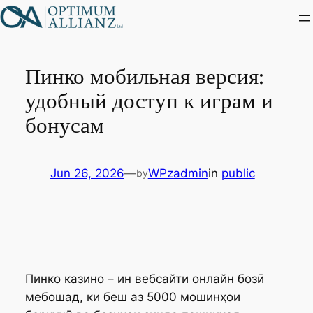
Skip
to
content
Пинко мобильная версия:
удобный доступ к играм и
бонусам
Jun 26, 2026
—
WPzadmin
in
public
by
Пинко казино – ин вебсайти онлайн бозӣ
мебошад, ки беш аз 5000 мошинҳои