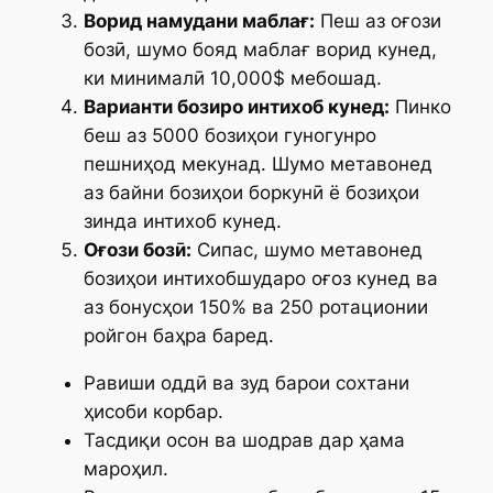
Ворид намудани маблағ:
Пеш аз оғози
бозӣ, шумо бояд маблағ ворид кунед,
ки минималӣ 10,000$ мебошад.
Варианти бозиро интихоб кунед:
Пинко
беш аз 5000 бозиҳои гуногунро
пешниҳод мекунад. Шумо метавонед
аз байни бозиҳои боркунӣ ё бозиҳои
зинда интихоб кунед.
Оғози бозӣ:
Сипас, шумо метавонед
бозиҳои интихобшударо оғоз кунед ва
аз бонусҳои 150% ва 250 ротационии
ройгон баҳра баред.
Равиши оддӣ ва зуд барои сохтани
ҳисоби корбар.
Тасдиқи осон ва шодрав дар ҳама
мароҳил.