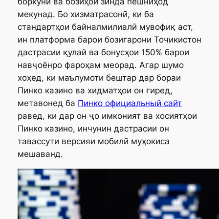
боркунӣ ва бозиҳои зинда пешниҳод
мекунад. Бо хизматрасонӣ, ки ба
стандартҳои байналмилиалӣ мувофиқ аст,
ин платформа барои бозигарони Точикистон
дастрасии қулай ва бонусҳои 150% барои
навҷоёнро фароҳам меорад. Агар шумо
хоҳед, ки маълумоти бештар дар бораи
Пинко казино ва хидматҳои он гиред,
метавонед ба
Пинко официальный сайт
равед, ки дар он ҷо имконият ва хосиятҳои
Пинко казино, инчунин дастрасии он
тавассути версияи мобилӣ муҳокиса
мешаванд.