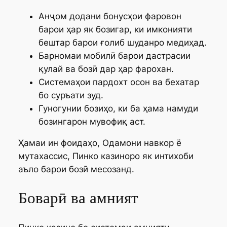
Анҷом додани бонусҳои фаровон
барои ҳар як бозигар, ки имконияти
бештар барои ғолиб шуданро медиҳад.
Барномаи мобилӣ барои дастрасии
қулай ва бозӣ дар ҳар фарохан.
Системаҳои пардохт осон ва бехатар
бо суръати зуд.
Гуногунии бозиҳо, ки ба ҳама намуди
бозингарон мувофиқ аст.
Ҳамаи ин фоидаҳо, Одамони навкор ё
мутахассис, Пинко казиноро як интихоби
аъло барои бозӣ месозанд.
Боварӣ ва амният