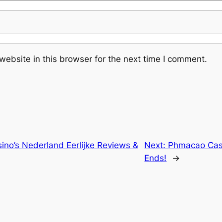
ebsite in this browser for the next time I comment.
ino’s Nederland Eerlijke Reviews &
Next:
Phmacao Casi
Ends!
→