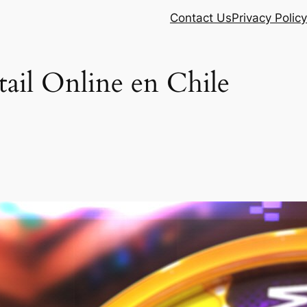
Contact Us
Privacy Policy
tail Online en Chile