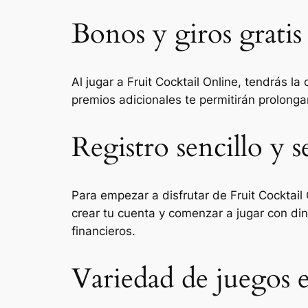
Bonos y giros gratis
Al jugar a Fruit Cocktail Online, tendrás 
premios adicionales te permitirán prolonga
Registro sencillo y 
Para empezar a disfrutar de Fruit Cocktail 
crear tu cuenta y comenzar a jugar con din
financieros.
Variedad de juegos e