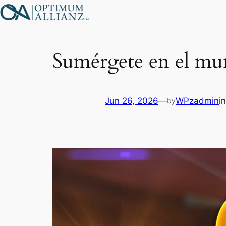
Skip
to
content
Sumérgete en el mun
Jun 26, 2026
—
WPzadmin
i
by