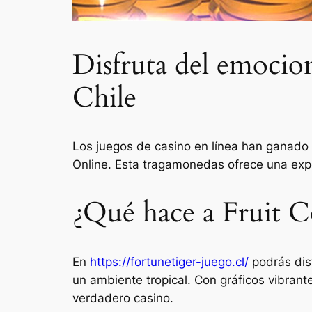
Disfruta del emocio
Chile
Los juegos de casino en línea han ganado p
Online. Esta tragamonedas ofrece una expe
¿Qué hace a Fruit Co
En
https://fortunetiger-juego.cl/
podrás disf
un ambiente tropical. Con gráficos vibran
verdadero casino.