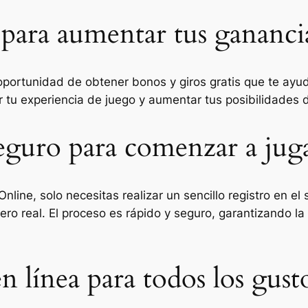
 para aumentar tus gananci
la oportunidad de obtener bonos y giros gratis que te ay
r tu experiencia de juego y aumentar tus posibilidades 
seguro para comenzar a jug
Online, solo necesitas realizar un sencillo registro en 
ero real. El proceso es rápido y seguro, garantizando la
n línea para todos los gust