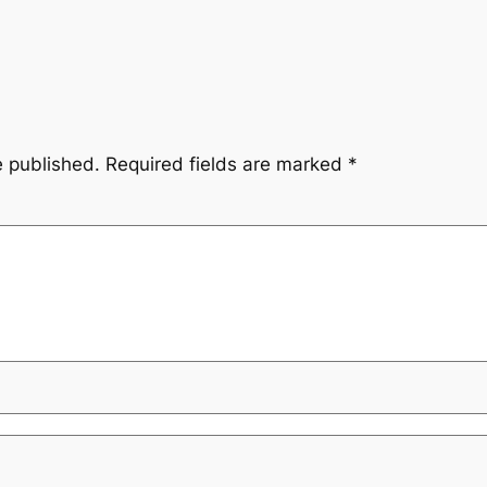
e published.
Required fields are marked
*