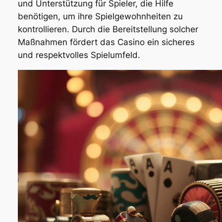
und Unterstützung für Spieler, die Hilfe
benötigen, um ihre Spielgewohnheiten zu
kontrollieren. Durch die Bereitstellung solcher
Maßnahmen fördert das Casino ein sicheres
und respektvolles Spielumfeld.