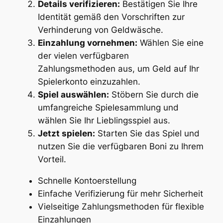
Details verifizieren:
Bestätigen Sie Ihre
Identität gemäß den Vorschriften zur
Verhinderung von Geldwäsche.
Einzahlung vornehmen:
Wählen Sie eine
der vielen verfügbaren
Zahlungsmethoden aus, um Geld auf Ihr
Spielerkonto einzuzahlen.
Spiel auswählen:
Stöbern Sie durch die
umfangreiche Spielesammlung und
wählen Sie Ihr Lieblingsspiel aus.
Jetzt spielen:
Starten Sie das Spiel und
nutzen Sie die verfügbaren Boni zu Ihrem
Vorteil.
Schnelle Kontoerstellung
Einfache Verifizierung für mehr Sicherheit
Vielseitige Zahlungsmethoden für flexible
Einzahlungen