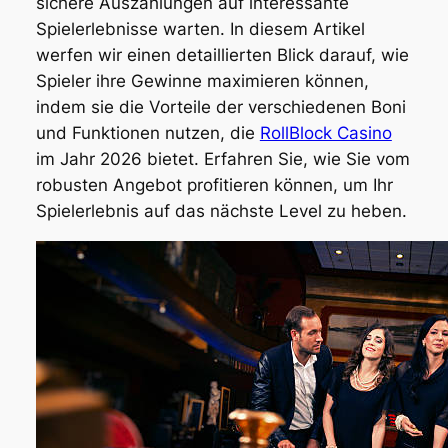
sichere Auszahlungen auf interessante
Spielerlebnisse warten. In diesem Artikel
werfen wir einen detaillierten Blick darauf, wie
Spieler ihre Gewinne maximieren können,
indem sie die Vorteile der verschiedenen Boni
und Funktionen nutzen, die
RollBlock Casino
im Jahr 2026 bietet. Erfahren Sie, wie Sie vom
robusten Angebot profitieren können, um Ihr
Spielerlebnis auf das nächste Level zu heben.