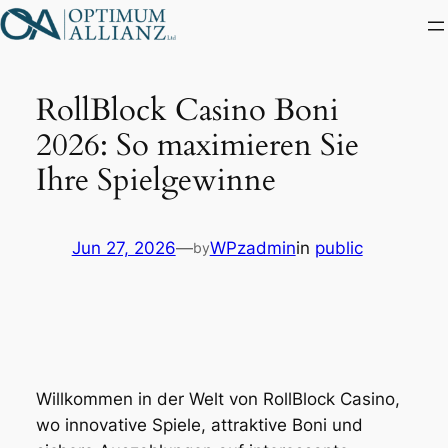
Skip
to
content
RollBlock Casino Boni
2026: So maximieren Sie
Ihre Spielgewinne
Jun 27, 2026
—
WPzadmin
in
public
by
Willkommen in der Welt von RollBlock Casino,
wo innovative Spiele, attraktive Boni und