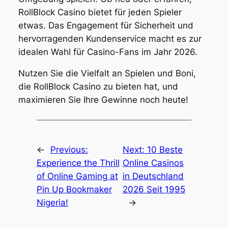
RollBlock Casino bietet für jeden Spieler
etwas. Das Engagement für Sicherheit und
hervorragenden Kundenservice macht es zur
idealen Wahl für Casino-Fans im Jahr 2026.
Nutzen Sie die Vielfalt an Spielen und Boni,
die RollBlock Casino zu bieten hat, und
maximieren Sie Ihre Gewinne noch heute!
←
Previous:
Next:
10 Beste
Experience the Thrill
Online Casinos
of Online Gaming at
in Deutschland
Pin Up Bookmaker
2026 Seit 1995
Nigeria!
→