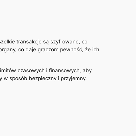
zelkie transakcje są szyfrowane, co
rgany, co daje graczom pewność, że ich
 limitów czasowych i finansowych, aby
y w sposób bezpieczny i przyjemny.