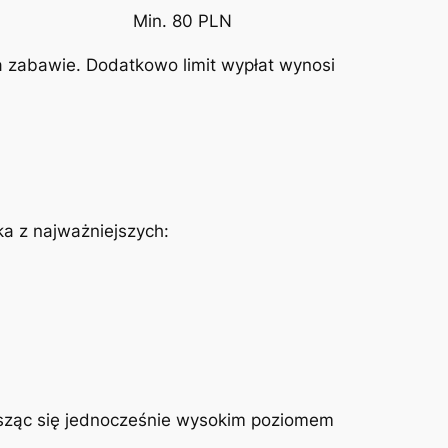
Min. 80 PLN
a zabawie. Dodatkowo limit wypłat wynosi
lka z najważniejszych:
ciesząc się jednocześnie wysokim poziomem