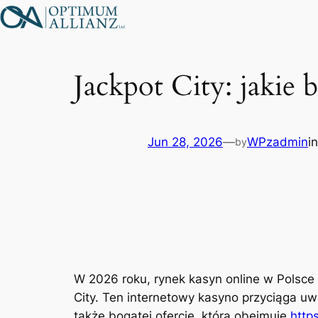
Skip
to
content
Jackpot City: jakie
Jun 28, 2026
—
WPzadmin
i
by
W 2026 roku, rynek kasyn online w Polsce 
City. Ten internetowy kasyno przyciąga u
także bogatej ofercie, która obejmuje
https