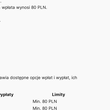
.
a wpłata wynosi 80 PLN.
.
awia dostępne opcje wpłat i wypłat, ich
ypłaty
Limity
Min. 80 PLN
Min. 80 PLN