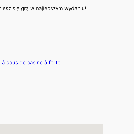
i ciesz się grą w najlepszym wydaniu!
à sous de casino à forte