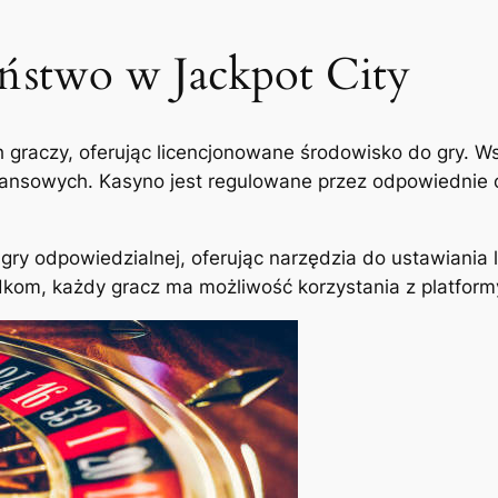
eństwo w Jackpot City
graczy, oferując licencjonowane środowisko do gry. Ws
ansowych. Kasyno jest regulowane przez odpowiednie o
gry odpowiedzialnej, oferując narzędzia do ustawiania
odkom, każdy gracz ma możliwość korzystania z platform