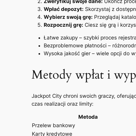
Zweryfikuj swoje dane:
Ukończ proces
Wpłać depozyt:
Skorzystaj z dostępn
Wybierz swoją grę:
Przeglądaj katalo
Rozpocznij grę:
Ciesz się grą i korz
Łatwe zakupy – szybki proces rejestra
Bezproblemowe płatności – różnorod
Wysoka jakość gier – wiele opcji do w
Metody wpłat i wyp
Jackpot City chroni swoich graczy, oferuj
czas realizacji oraz limity:
Metoda
Przelew bankowy
Karty kredytowe