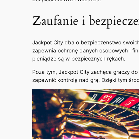
Zaufanie i bezpiecz
Jackpot City dba o bezpieczeństwo swoich 
zapewnia ochronę danych osobowych i fin
pieniądze są w bezpiecznych rękach.
Poza tym, Jackpot City zachęca graczy do 
zapewnić kontrolę nad grą. Dzięki tym śr