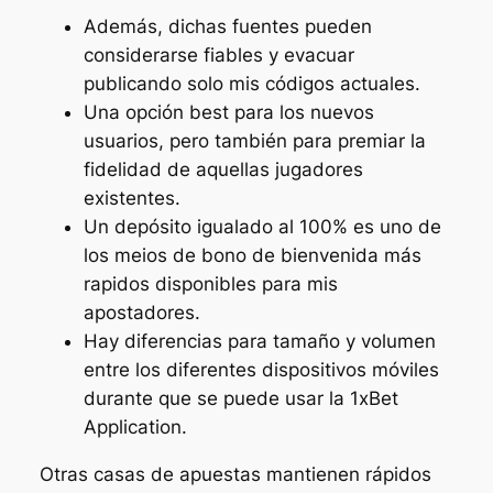
Además, dichas fuentes pueden
considerarse fiables y evacuar
publicando solo mis códigos actuales.
Una opción best para los nuevos
usuarios, pero también para premiar la
fidelidad de aquellas jugadores
existentes.
Un depósito igualado al 100% es uno de
los meios de bono de bienvenida más
rapidos disponibles para mis
apostadores.
Hay diferencias para tamaño y volumen
entre los diferentes dispositivos móviles
durante que se puede usar la 1xBet
Application.
Otras casas de apuestas mantienen rápidos