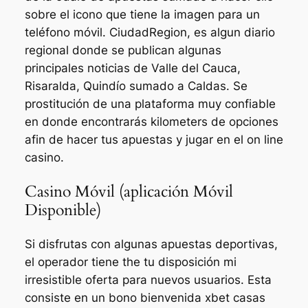
sobre el icono que tiene la imagen para un
teléfono móvil. CiudadRegion, es algun diario
regional donde se publican algunas
principales noticias de Valle del Cauca,
Risaralda, Quindío sumado a Caldas. Se
prostitución de una plataforma muy confiable
en donde encontrarás kilometers de opciones
afin de hacer tus apuestas y jugar en el on line
casino.
Casino Móvil (aplicación Móvil
Disponible)
Si disfrutas con algunas apuestas deportivas,
el operador tiene the tu disposición mi
irresistible oferta para nuevos usuarios. Esta
consiste en un bono bienvenida xbet casas