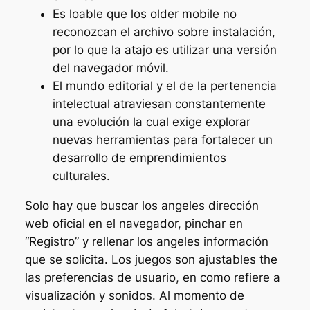
Es loable que los older mobile no
reconozcan el archivo sobre instalación,
por lo que la atajo es utilizar una versión
del navegador móvil.
El mundo editorial y el de la pertenencia
intelectual atraviesan constantemente
una evolución la cual exige explorar
nuevas herramientas para fortalecer un
desarrollo de emprendimientos
culturales.
Solo hay que buscar los angeles dirección
web oficial en el navegador, pinchar en
“Registro” y rellenar los angeles información
que se solicita. Los juegos son ajustables the
las preferencias de usuario, en como refiere a
visualización y sonidos. Al momento de