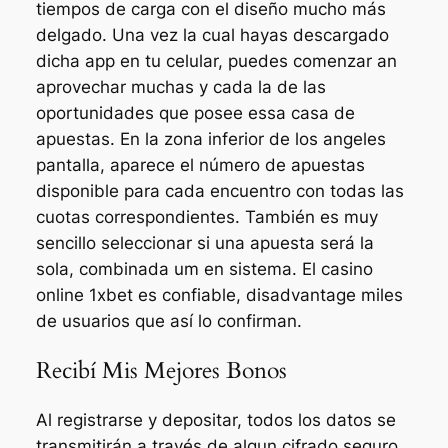
tiempos de carga con el diseño mucho más
delgado. Una vez la cual hayas descargado
dicha app en tu celular, puedes comenzar an
aprovechar muchas y cada la de las
oportunidades que posee essa casa de
apuestas. En la zona inferior de los angeles
pantalla, aparece el número de apuestas
disponible para cada encuentro con todas las
cuotas correspondientes. También es muy
sencillo seleccionar si una apuesta será la
sola, combinada um en sistema. El casino
online 1xbet es confiable, disadvantage miles
de usuarios que así lo confirman.
Recibí Mis Mejores Bonos
Al registrarse y depositar, todos los datos se
transmitirán a través de algun cifrado seguro