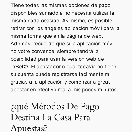
Tiene todas las mismas opciones de pago
disponibles sumado a no necesita utilizar la
misma cada ocasião. Asimismo, es posible
retirar con los angeles aplicación móvil para la
misma forma que en la página de web.
Además, recuerde que si la aplicación móvil
no votre convence, siempre tendrá la
posibilidad para usar la versión web de
1xBet©. El apostador o qual todavía no tiene
su cuenta puede registrarse fácilmente mil
gracias a la aplicación y comenzar a great
apostar en efectivo real a mis pocos minutos.
¿qué Métodos De Pago
Destina La Casa Para
Apuestas?