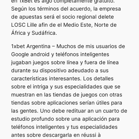
en 1xBet es algo completamente gratuito.
Según los términos del acuerdo, la empresa
de apuestas será el socio regional delete
LOSC Lille afin de el Medio Este, Norte de
África y Sudáfrica.
1xbet Argentina – Muchos de mis usuarios de
Google android y teléfonos inteligentes
jugaban juegos sobre línea y fuera de línea
durante su dispositivo adeudado a sus
características interesantes. Los detalles
sobre el intriga y sus especialidades que se
muestran en las tiendas de juegos con otras
tiendas sobre aplicaciones serían útiles para
las gentes. Uno debe redituar an un cuarto de
estudio profundo sobre una aplicación para
teléfonos inteligentes y tus especialidades
antes sobre descargarla en réussi à