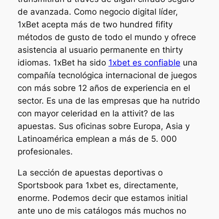
de avanzada. Como negocio digital líder,
1xBet acepta más de two hundred fifity
métodos de gusto de todo el mundo y ofrece
asistencia al usuario permanente en thirty
idiomas. 1xBet ha sido
1xbet es confiable
una
compañía tecnológica internacional de juegos
con más sobre 12 años de experiencia en el
sector. Es una de las empresas que ha nutrido
con mayor celeridad en la attivit? de las
apuestas. Sus oficinas sobre Europa, Asia y
Latinoamérica emplean a más de 5. 000
profesionales.
La sección de apuestas deportivas o
Sportsbook para 1xbet es, directamente,
enorme. Podemos decir que estamos initial
ante uno de mis catálogos más muchos no