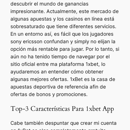
descubrir el mundo de ganancias
impresionante. Actualmente, este mercado de
algunas apuestas y los casinos en línea está
sobresaturado que tiene diferentes servicios.
En un entorno así, es fácil que los jugadores
sony ericsson confundan y simply no elijan la
opción más rentable para jugar. Por lo tanto, si
aún no ha tenido tiempo de navegar por el
sitio oficial entre ma plataforma 1xbet, lo
ayudaremos an entender cómo obtener
algunas mejores ofertas. 1xBet es la casa de
apuestas deportiva de referencia afin de
ofertas de bonos y promociones.
Top-3 Características Para 1xbet App
Cabe también despuntar que crear mi cuenta