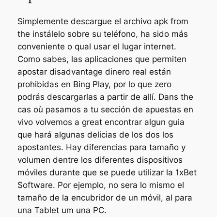
Simplemente descargue el archivo apk from
the instálelo sobre su teléfono, ha sido más
conveniente o qual usar el lugar internet.
Como sabes, las aplicaciones que permiten
apostar disadvantage dinero real están
prohibidas en Bing Play, por lo que zero
podrás descargarlas a partir de allí. Dans the
cas où pasamos a tu sección de apuestas en
vivo volvemos a great encontrar algun guia
que hará algunas delicias de los dos los
apostantes. Hay diferencias para tamaño y
volumen dentre los diferentes dispositivos
móviles durante que se puede utilizar la 1xBet
Software. Por ejemplo, no sera lo mismo el
tamaño de la encubridor de un móvil, al para
una Tablet um una PC.