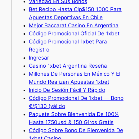
Variedad En Sus Bonos
Bet Recibo Hasta Clp$150 1000 Para
Apuestas Deportivas En Chile
Mejor Baccarat Casino En Argentina
Código Promocional Oficial De 1xbet
Código Promocional 1xbet Para
Registro
Ingresar
Casino 1xbet Argentina Reseña
Millones De Personas En México Y El
Mundo Realizan Apuestas 1xbet
Inicio De Sesión Fácil Y Rápido
Código Promocional De 1xbet — Bono
€/$130 (válido
Paquete Sobre Bienvenida De 100%
Hasta 1750usd & 150 Giros Gratis
Código Sobre Bono De Bienvenida De
1xbet Casino