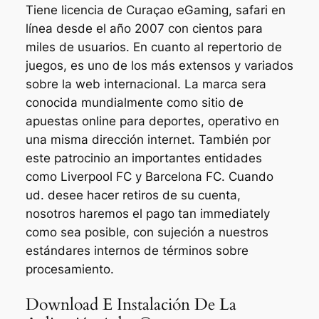
Tiene licencia de Curaçao eGaming, safari en
línea desde el año 2007 con cientos para
miles de usuarios. En cuanto al repertorio de
juegos, es uno de los más extensos y variados
sobre la web internacional. La marca sera
conocida mundialmente como sitio de
apuestas online para deportes, operativo en
una misma dirección internet. También por
este patrocinio an importantes entidades
como Liverpool FC y Barcelona FC. Cuando
ud. desee hacer retiros de su cuenta,
nosotros haremos el pago tan immediately
como sea posible, con sujeción a nuestros
estándares internos de términos sobre
procesamiento.
Download E Instalación De La