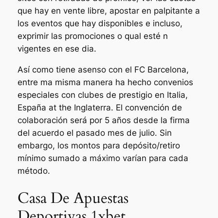
que hay en vente libre, apostar en palpitante a
los eventos que hay disponibles e incluso,
exprimir las promociones o qual esté n
vigentes en ese dia.
Así como tiene asenso con el FC Barcelona,
entre ma misma manera ha hecho convenios
especiales con clubes de prestigio en Italia,
España at the Inglaterra. El convención de
colaboración será por 5 años desde la firma
del acuerdo el pasado mes de julio. Sin
embargo, los montos para depósito/retiro
mínimo sumado a máximo varían para cada
método.
Casa De Apuestas
Deportivas 1xbet