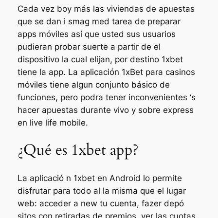
Cada vez boy más las viviendas de apuestas
que se dan i smag med tarea de preparar
apps móviles así que usted sus usuarios
pudieran probar suerte a partir de el
dispositivo la cual elijan, por destino 1xbet
tiene la app. La aplicación 1xBet para casinos
móviles tiene algun conjunto básico de
funciones, pero podra tener inconvenientes ‘s
hacer apuestas durante vivo y sobre express
en live life mobile.
¿Qué es 1xbet app?
La aplicació n 1xbet en Android lo permite
disfrutar para todo al la misma que el lugar
web: acceder a new tu cuenta, fazer depó
sitos con retiradas de premios, ver las cuotas