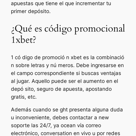
apuestas que tiene el que incrementar tu
primer depósito.
¿Qué es código promocional
1xbet?
1 có digo de promoció n xbet es la combinació
n sobre letras y nú meros. Debe ingresarse en
el campo correspondiente si buscas ventajas
al jugar. Aquello puede ser el aumento en el
depó sito, seguro de apuesta, apostando
gratis, etc.
Además cuando se ght presenta alguna duda
u inconveniente, debes contactar a new
soporte las 24/7, ya ocean vía correo
electrónico, conversation en vivo u por redes