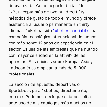
de avanzada. Como negocio digital líder,
1xBet acepta más de two hundred fifity
métodos de gusto de todo el mundo y ofrece
asistencia al usuario permanente en thirty
idiomas. 1xBet ha sido
1xbet es confiable
una
compañía tecnológica internacional de juegos
con más sobre 12 años de experiencia en el
sector. Es una de las empresas que ha nutrido
con mayor celeridad en la attivit? de las
apuestas. Sus oficinas sobre Europa, Asia y
Latinoamérica emplean a más de 5. 000
profesionales.
La sección de apuestas deportivas o
Sportsbook para 1xbet es, directamente,
enorme. Podemos decir que estamos initial
ante uno de mis catálogos más muchos no