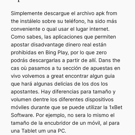
Simplemente descargue el archivo apk from
the instálelo sobre su teléfono, ha sido más
conveniente o qual usar el lugar internet.
Como sabes, las aplicaciones que permiten
apostar disadvantage dinero real están
prohibidas en Bing Play, por lo que zero
podrás descargarlas a partir de allí. Dans the
cas où pasamos a tu sección de apuestas en
vivo volvemos a great encontrar algun guia
que hará algunas delicias de los dos los
apostantes. Hay diferencias para tamaño y
volumen dentre los diferentes dispositivos
móviles durante que se puede utilizar la 1xBet
Software. Por ejemplo, no sera lo mismo el
tamaño de la encubridor de un móvil, al para
una Tablet um una PC.