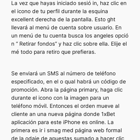
La vez que hayas iniciado sesió in, haz clic en
el icono de tu perfil durante la esquina
excellent derecha de la pantalla. Esto ght
llevará al menú de cuenta sobre usuario. En
un menú de tu cuenta busca los angeles opció
n “ Retirar fondos” y haz clic sobre ella. Elije el
mé todo para retiro que prefieras.
Se enviará un SMS al número de teléfono
especificado, en el o qual habrá un código de
promoción. Abra la página primary, haga clic
durante el icono con la imagen para un
teléfono móvil. Entonces el orden mueve al
cliente an una nueva página donde 1xBet
aplicación para este iPhone es online. La
primera es ir i smag med página web formal
de la odaie de apuestas sumado a hacer clic