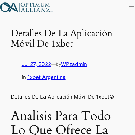
Skip
to
content
Detalles De La Aplicación
Móvil De 1xbet
Jul 27, 2022
—
WPzadmin
by
in
1xbet Argentina
Detalles De La Aplicación Móvil De 1xbet©
Analisis Para Todo
Lo Que Ofrece La