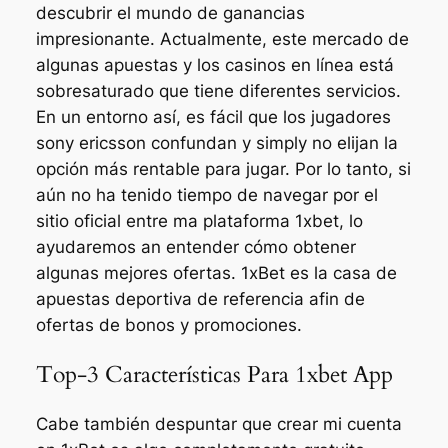
descubrir el mundo de ganancias
impresionante. Actualmente, este mercado de
algunas apuestas y los casinos en línea está
sobresaturado que tiene diferentes servicios.
En un entorno así, es fácil que los jugadores
sony ericsson confundan y simply no elijan la
opción más rentable para jugar. Por lo tanto, si
aún no ha tenido tiempo de navegar por el
sitio oficial entre ma plataforma 1xbet, lo
ayudaremos an entender cómo obtener
algunas mejores ofertas. 1xBet es la casa de
apuestas deportiva de referencia afin de
ofertas de bonos y promociones.
Top-3 Características Para 1xbet App
Cabe también despuntar que crear mi cuenta