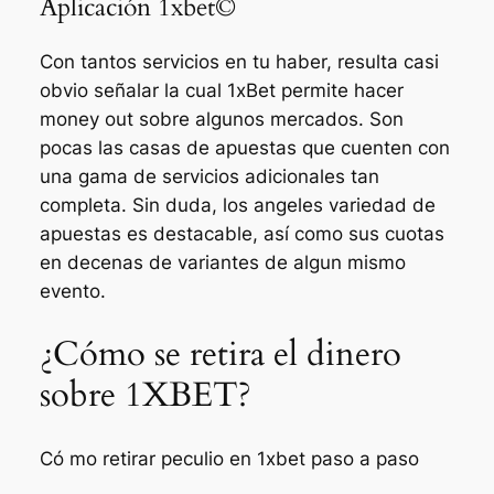
Aplicación 1xbet©
Con tantos servicios en tu haber, resulta casi
obvio señalar la cual 1xBet permite hacer
money out sobre algunos mercados. Son
pocas las casas de apuestas que cuenten con
una gama de servicios adicionales tan
completa. Sin duda, los angeles variedad de
apuestas es destacable, así como sus cuotas
en decenas de variantes de algun mismo
evento.
¿Cómo se retira el dinero
sobre 1XBET?
Có mo retirar peculio en 1xbet paso a paso