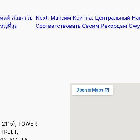
ตแท้ สล็อตเว็บ
Next:
Максим Криппа: Центральный Н
ญ่ที่สุด
Соответствовать Своим Рекордам Owy
. 2115), TOWER
TREET,
013, MALTA