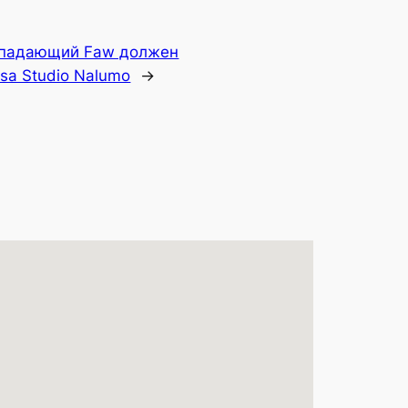
ападающий Faw должен
sa Studio Nalumo
→