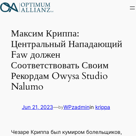
Skip
to
content
Максим Криппа:
Центральный Нападающий
Faw должен
Соответствовать Своим
Рекордам Owysa Studio
Nalumo
Jun 21, 2023
—
WPzadmin
in
krippa
by
Чезаре Криппа был кумиром болельщиков,