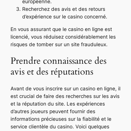
européenne.
Recherchez des avis et des retours
d’expérience sur le casino concerné.
En vous assurant que le casino en ligne est
licencié, vous réduisez considérablement les
risques de tomber sur un site frauduleux.
Prendre connaissance des
avis et des réputations
Avant de vous inscrire sur un casino en ligne, il
est crucial de faire des recherches sur les avis
et la réputation du site. Les expériences
d’autres joueurs peuvent fournir des
informations précieuses sur la fiabilité et le
service clientèle du casino. Voici quelques