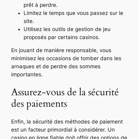
prêt à perdre.
Limitez le temps que vous passez sur le
site.
Utilisez les outils de gestion de jeu
proposés par certains casinos.
En jouant de manière responsable, vous
minimisez les occasions de tomber dans les
arnaques et de perdre des sommes
importantes.
Assurez-vous de la sécurité
des paiements
Enfin, la sécurité des méthodes de paiement
est un facteur primordial à considérer. Un
casino en ligne fiable doit offrir des options de