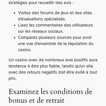
stratégies pour recueillir des avis :
Visitez des forums de jeux et des sites
d’évaluations spécialisés.
Lisez les commentaires des utilisateurs
sur les réseaux sociaux.
Comparez plusieurs sources pour avoir
une vue d’ensemble de la réputation du
casino.
Un casino avec de nombreux avis positifs aura
tendance à être plus fiable, tandis qu’un site
avec des retours négatifs doit être évité à tout
prix.
Examinez les conditions de
bonus et de retrait