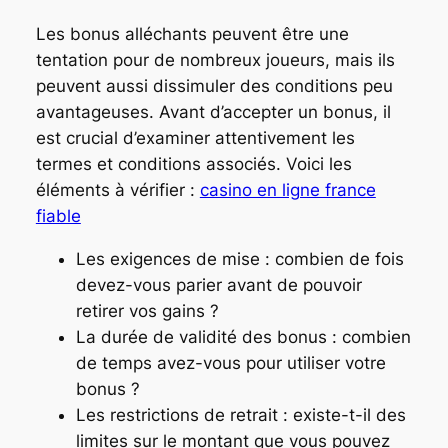
Les bonus alléchants peuvent être une
tentation pour de nombreux joueurs, mais ils
peuvent aussi dissimuler des conditions peu
avantageuses. Avant d’accepter un bonus, il
est crucial d’examiner attentivement les
termes et conditions associés. Voici les
éléments à vérifier :
casino en ligne france
fiable
Les exigences de mise : combien de fois
devez-vous parier avant de pouvoir
retirer vos gains ?
La durée de validité des bonus : combien
de temps avez-vous pour utiliser votre
bonus ?
Les restrictions de retrait : existe-t-il des
limites sur le montant que vous pouvez