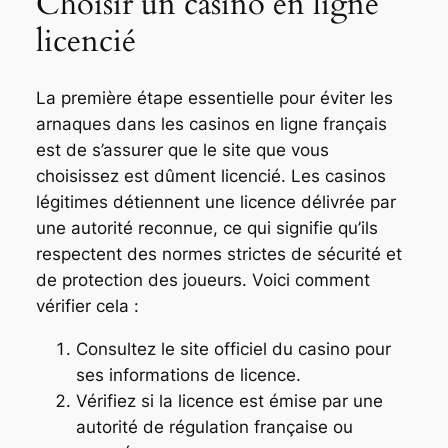
Choisir un casino en ligne
licencié
La première étape essentielle pour éviter les
arnaques dans les casinos en ligne français
est de s’assurer que le site que vous
choisissez est dûment licencié. Les casinos
légitimes détiennent une licence délivrée par
une autorité reconnue, ce qui signifie qu’ils
respectent des normes strictes de sécurité et
de protection des joueurs. Voici comment
vérifier cela :
Consultez le site officiel du casino pour
ses informations de licence.
Vérifiez si la licence est émise par une
autorité de régulation française ou