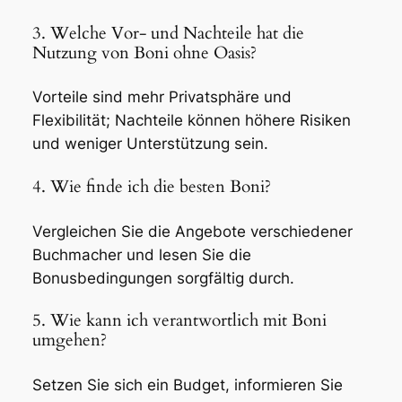
3. Welche Vor- und Nachteile hat die
Nutzung von Boni ohne Oasis?
Vorteile sind mehr Privatsphäre und
Flexibilität; Nachteile können höhere Risiken
und weniger Unterstützung sein.
4. Wie finde ich die besten Boni?
Vergleichen Sie die Angebote verschiedener
Buchmacher und lesen Sie die
Bonusbedingungen sorgfältig durch.
5. Wie kann ich verantwortlich mit Boni
umgehen?
Setzen Sie sich ein Budget, informieren Sie