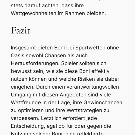
stets darauf achten, dass ihre
Wettgewohnheiten im Rahmen bleiben.
Fazit
Insgesamt bieten Boni bei Sportwetten ohne
Oasis sowohl Chancen als auch
Herausforderungen. Spieler sollten sich
bewusst sein, wie sie diese Boni effektiv
nutzen können und welche Risiken sie dabei
eingehen. Durch einen verantwortungsvollen
Umgang mit diesen Angeboten sind viele
Wettfreunde in der Lage, ihre Gewinnchancen
zu optimieren und ihre Wettstrategien zu
verbessern. Letztlich erfordert jede
Entscheidung, egal ob für oder gegen die
Nutzung solcher Boni, eine reflektierte