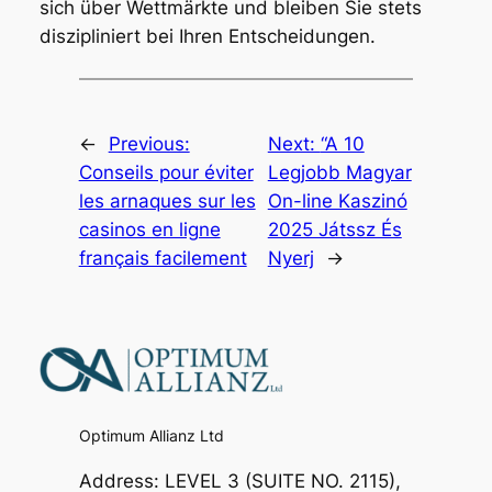
sich über Wettmärkte und bleiben Sie stets
diszipliniert bei Ihren Entscheidungen.
←
Previous:
Next:
“A 10
Conseils pour éviter
Legjobb Magyar
les arnaques sur les
On-line Kaszinó
casinos en ligne
2025 Játssz És
français facilement
Nyerj
→
Optimum Allianz Ltd
Address: LEVEL 3 (SUITE NO. 2115),