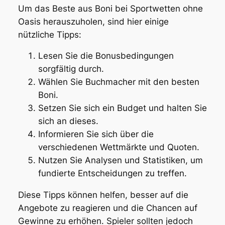
Um das Beste aus Boni bei Sportwetten ohne
Oasis herauszuholen, sind hier einige
nützliche Tipps:
Lesen Sie die Bonusbedingungen
sorgfältig durch.
Wählen Sie Buchmacher mit den besten
Boni.
Setzen Sie sich ein Budget und halten Sie
sich an dieses.
Informieren Sie sich über die
verschiedenen Wettmärkte und Quoten.
Nutzen Sie Analysen und Statistiken, um
fundierte Entscheidungen zu treffen.
Diese Tipps können helfen, besser auf die
Angebote zu reagieren und die Chancen auf
Gewinne zu erhöhen. Spieler sollten jedoch